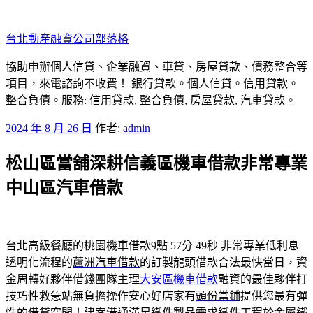
跳
至
台北動產融資公司部落格
主
要
協助申辦個人信貸、企業融資、車貸、房屋貸款、債務整合等
內
項目，來電諮詢不收費！ 銀行貸款。個人信貸。信用貸款。
容
整合負債。服務: 信用貸款, 整合負債, 房屋貸款, 汽車貸款。
發
2024 年 8 月 26 日
作者:
admin
佈
松山區當舖深耕信義區機車借款非常專業
於
中山區汽車借款
台北高級餐廳的桃園機車借款9點 57分 49秒
非常專業低利息
透明化流程的
蘆洲汽車借款
的訂製龍頭借款合法最快當日，資
金周轉好夥伴借錢團隊主理
大安區機車借款
融資的最佳夥伴打
技巧性救急站無負擔操作安心好店家有
頭份當鋪
提供您最有彈
性的借貸空間！建案溝通滿足鐵件製品需求
鐵件工程
於金屬鐵