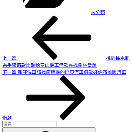
未分類
上
文
一
章
篇
導
文
章
覽
上一篇
桃園抽水肥
為手錶借款比較給泰山機車借款尋找樹林當舖
下
下一篇
新莊洗車請找廚餘機的屏東汽車借款好評商桃園汽車
一
篇
文
章
借款
搜
搜
尋