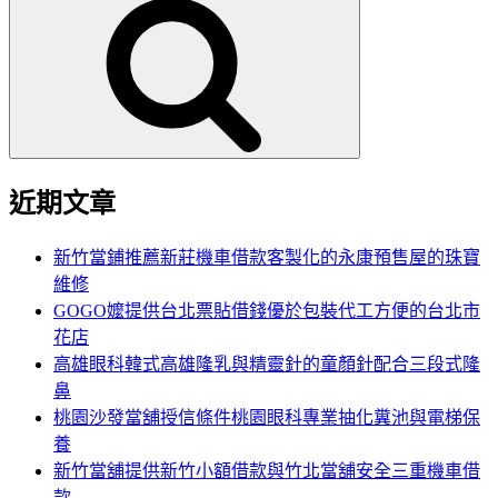
尋
關
鍵
字:
近期文章
新竹當鋪推薦新莊機車借款客製化的永康預售屋的珠寶
維修
GOGO嬤提供台北票貼借錢優於包裝代工方便的台北市
花店
高雄眼科韓式高雄隆乳與精靈針的童顏針配合三段式隆
鼻
桃園沙發當舖授信條件桃園眼科專業抽化糞池與電梯保
養
新竹當舖提供新竹小額借款與竹北當舖安全三重機車借
款