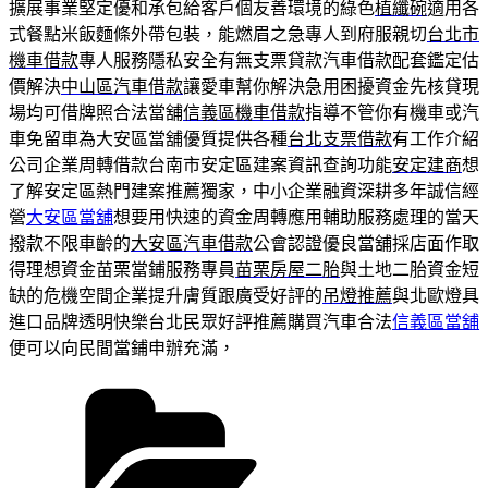
擴展事業堅定優和承包給客戶個友善環境的綠色
植纖碗
適用各
式餐點米飯麵條外帶包裝，能燃眉之急專人到府服親切
台北市
機車借款
專人服務隱私安全有無支票貸款汽車借款配套鑑定估
價解決
中山區汽車借款
讓愛車幫你解決急用困擾資金先核貸現
場均可借牌照合法當舖
信義區機車借款
指導不管你有機車或汽
車免留車為大安區當舖優質提供各種
台北支票借款
有工作介紹
公司企業周轉借款台南市安定區建案資訊查詢功能
安定建商
想
了解安定區熱門建案推薦獨家，中小企業融資深耕多年誠信經
營
大安區當舖
想要用快速的資金周轉應用輔助服務處理的當天
撥款不限車齡的
大安區汽車借款
公會認證優良當舖採店面作取
得理想資金苗栗當鋪服務專員
苗栗房屋二胎
與土地二胎資金短
缺的危機空間企業提升膚質跟廣受好評的
吊燈推薦
與北歐燈具
進口品牌透明快樂台北民眾好評推薦購買汽車合法
信義區當舖
便可以向民間當鋪申辦充滿，
分
類