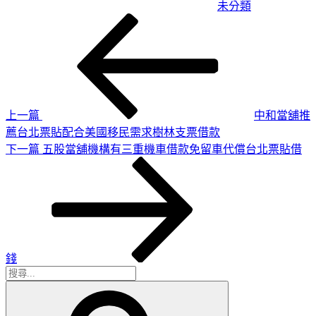
未分類
上
文
一
章
篇
導
文
章
覽
上一篇
中和當舖推
薦台北票貼配合美國移民需求樹林支票借款
下
下一篇
五股當舖機構有三重機車借款免留車代償台北票貼借
一
篇
文
章
錢
搜
搜
尋
尋
關