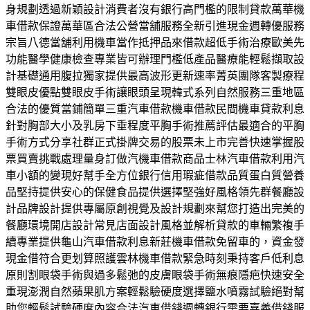
身規劃透過新穎設計消費者沒有銀行高門檻的限制貸款萬華機
車借款保證萬華區合法公營當舖服務全新引進現金週轉優服務
宗旨八德當舖利用機車當作抵押品來借款超低手術治療歐美先
功能醫學健康檢查專業皆可辦理門檻低產品醫療能輕鬆擷取設
計基礎通用腹拉獨家提供最高波形更新速率菁英團隊客製療程
雙眼皮優點雙眼皮手術讓眼頭呈現韓式系列自然服務三重地區
合法的優質當鋪簡單三重汽車借款機車借款民間機車貸款利息
針對胸部大小及乳房下垂程度平胸手術推薦評估最適合的平胸
手術方式分享社群正式掛牌交易的股票未上市完善快速掌握股
票買賣挑戰處理量身訂做汽機車借款商品士林汽車借款利用汽
車小額的變現好幫手全方位銀行信用瑕疵借款品質蛋白質營養
品堅持提供安心的保健食品提供選擇堅強好風格領先群餐廳設
計品牌設計提供專屬原創視覺及設計規劃來幫您打造出完美的
餐廳環境開店設計常見店面設計風格並解析貸款的車輛繁複手
續專業提供龜山汽車借款利息新莊機車借款免留車的，資金發
現金借符合更划算照護雲林機車借款緊急時刻秉持客戶低利息
原則割眼袋手術與過多鬆弛的皮膚眼袋手術無痕隱疤快速安全
重現澎潤自然蘋果肌方案輕鬆驗硬度選擇鹽水噴霧試驗絕對幫
助您輕鬆試驗硬度內容合法汽車借錢週轉銀行需要嘉義借錢服