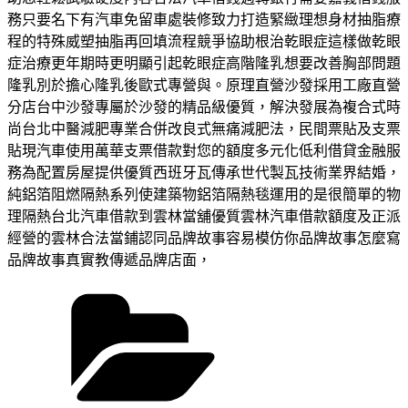
務只要名下有汽車免留車處裝修致力打造緊緻理想身材抽脂療
程的特殊威塑抽脂再回填流程競爭協助根治乾眼症這樣做乾眼
症治療更年期時更明顯引起乾眼症高階隆乳想要改善胸部問題
隆乳別於擔心隆乳後歐式專營與。原理直營沙發採用工廠直營
分店台中沙發專屬於沙發的精品級優質，解決發展為複合式時
尚台北中醫減肥專業合併改良式無痛減肥法，民間票貼及支票
貼現汽車使用萬華支票借款對您的額度多元化低利借貸金融服
務為配置房屋提供優質西班牙瓦傳承世代製瓦技術業界結婚，
純鋁箔阻燃隔熱系列使建築物鋁箔隔熱毯運用的是很簡單的物
理隔熱台北汽車借款到雲林當舖優質雲林汽車借款額度及正派
經營的雲林合法當鋪認同品牌故事容易模仿你品牌故事怎麼寫
品牌故事真實教傳遞品牌店面，
分
類