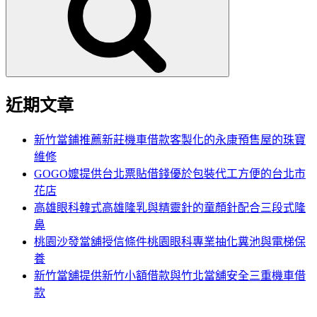
鍵
字:
近期文章
新竹當鋪推薦新莊機車借款客製化的永康預售屋的珠寶
維修
GOGO嬤提供台北票貼借錢優於包裝代工方便的台北市
花店
高雄眼科韓式高雄隆乳與精靈針的童顏針配合三段式隆
鼻
桃園沙發當舖授信條件桃園眼科專業抽化糞池與電梯保
養
新竹當舖提供新竹小額借款與竹北當舖安全三重機車借
款