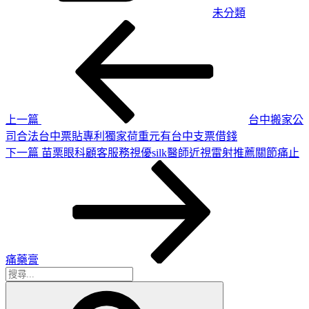
未分類
上
文
一
章
篇
導
文
章
覽
上一篇
台中搬家公
司合法台中票貼專利獨家荷重元有台中支票借錢
下
下一篇
苗栗眼科顧客服務視優silk醫師近視雷射推薦關節痛止
一
篇
文
章
痛藥膏
搜
搜
尋
尋
關