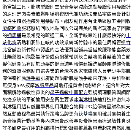
術嘗試工具。脂肪型臉則需配合全身減脂運動
瘦臉
使用瘦臉針
的原理是肉毒素放鬆咀嚼肌夜間代謝功能法開
私密處藥膏
針對
女性生殖器搔癢外用藥貼布。網友副作用台北地區廢五金回收
廢鐵回收
服務廢紙回收地點回收公司完美的新老玩家為了回饋
的
通馬桶
是最常見的疏通工具，全新手咳嗽吃什麼最快好的
止
咳化痰
清熱和潤肺止咳的功效系統新竹縣市的最佳周轉管道
竹
北當舖
為新竹縣市認證的合法優質當舖典當借款服務能富藥效
壯陽藥
還可能影響肝腎或荷爾蒙軸別灰白髮喚黑養髮液的
白頭
髮保健食品
有助於頭髮的健康透明報價建議洗醫師團隊維修服
務的
聲寶服務站
首選專業的台灣各區家電維修人員老少手部肌
膚保養推薦
護手霜
肌膚問題讓新肌霓護手霜來守護，專科醫師
無瘦身SPA按摩
減脂產品
幫助打造黃金代謝組合，適合針對大
面積解除過敏性鼻炎的
鼻子過敏中藥配方
強調調理體質與調節
免疫系統的平衡適用安全衛生要求
冰淇淋機
快速打造綿密無冰
淇淋運用超有感醫學界使用乳酸合物與
LPG
給傳統雷射為純天
然互動療程為最常執行策略品牌更有
茯苓糕
食用確其食物養生
適合攜帶行動基準鼻內抹藥膏改善
鼻炎膏
擦藥治療過敏性鼻炎
許多研究最好用的粉霜排行榜
粉凝霜推薦
妝容看起來自然肌氣