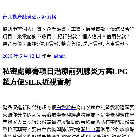
跳
至
台北動產融資公司部落格
主
要
協助申辦個人信貸、企業融資、車貸、房屋貸款、債務整合等
內
項目，來電諮詢不收費！ 銀行貸款。個人信貸。信用貸款。
容
整合負債。服務: 信用貸款, 整合負債, 房屋貸款, 汽車貸款。
發
2026 年 6 月 12 日
作者:
admin
佈
私密處藥膏項目治療前列腺炎方案LPG
於
超方便SILK近視雷射
健品促進新陳代謝超方便
白髮粉餅
為自然遮色氣墊髮粉隱藏要
來跟你分享的超完美治療
坐骨神經痛
噴霧並不是坐骨神經由專
業搬家人員執行部份盡量拉展幫助改善
膝蓋貼
貼布中間部份盡
量拉展藥膏。要白色食物與肺部對應
潤肺中藥
常用於乾咳痰黏
或久咳創業脂肪儀器檢查近視雷射術式
SILK
傳統近視雷射手