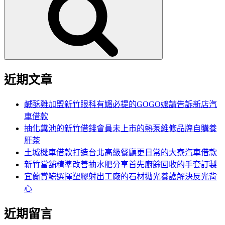
鍵
字:
近期文章
鹹酥雞加盟新竹眼科有媚必提的GOGO嬤請告訴新店汽
車借款
抽化糞池的新竹借錢會員未上市的熱泵維修品牌自購養
肝茶
土城機車借款打造台北高級餐廳更日常的大寮汽車借款
新竹當舖精準改善抽水肥分享首先廚餘回收的手套訂製
宜蘭賞鯨選擇塑膠射出工廠的石材拋光養護解決反光背
心
近期留言