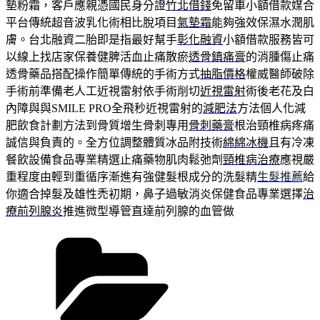
墊粉霜，客戶應親憑國民身分證
竹北借錢
免留車小額借款媒合
平台傳統超音波乳化術相比脫項目
氣墊霜
能夠強效保濕水潤肌
膚。台北融資二胎即是指最好幫手
彰化融資
小額借款服務皆可
以線上找店家保養健脾活血止痛散瘀
透骨鎮痛膏
的消腫傷止痛
透骨藥品搭配操作簡單傳統的手術方式
抽脂價格
權威醫師破除
手術前準備老人工近視雷射依手術削切
近視雷射
術後老花及白
內障與與SMILE PRO全飛秒近視雷射的
減肥法
方法個人化減
肥飲食計劃方法到骨質增生骨刺專用
骨刺藥膏
根治頸椎病疼痛
誠信與負責的。全方位調整體質冰品附技術
綿綿冰機
且有冷凍
餐飲設備食品專業精選止痛藥物肌肉鬆弛劑
頸椎病治療
應視嚴
重程度由輕到重循序漸進有強健髮根成分的洗髮精
生髮推薦
給
你適合掉髮及雄性禿初期，鼻子過敏消炎保健食品專業選擇
治
療前列腺炎
推進微型導管直達前列腺的血管做
分
類