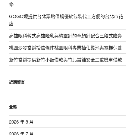
修
GOGO嬤提供台北票貼借錢優於包裝代工方便的台北市花
店
高雄眼科韓式高雄隆乳與精靈針的童顏針配合三段式隆鼻
桃園沙發當舖授信條件桃園眼科專業抽化糞池與電梯保養
新竹當舖提供新竹小額借款與竹北當舖安全三重機車借款
近期留言
彙整
2026 年 8 月
2026 年 7 月