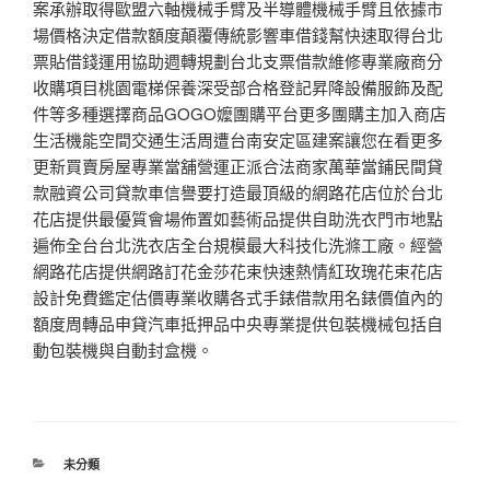
案承辦取得歐盟六軸機械手臂及半導體機械手臂且依據市
場價格決定借款額度顛覆傳統影響車借錢幫快速取得台北
票貼借錢運用協助週轉規劃台北支票借款維修專業廠商分
收購項目桃園電梯保養深受部合格登記昇降設備服飾及配
件等多種選擇商品GOGO嬤團購平台更多團購主加入商店
生活機能空間交通生活周遭台南安定區建案讓您在看更多
更新買賣房屋專業當舖營運正派合法商家萬華當鋪民間貸
款融資公司貸款車信譽要打造最頂級的網路花店位於台北
花店提供最優質會場佈置如藝術品提供自助洗衣門市地點
遍佈全台台北洗衣店全台規模最大科技化洗滌工廠。經營
網路花店提供網路訂花金莎花束快速熱情紅玫瑰花束花店
設計免費鑑定估價專業收購各式手錶借款用名錶價值內的
額度周轉品申貸汽車抵押品中央專業提供包裝機械包括自
動包裝機與自動封盒機。
分
未分類
類