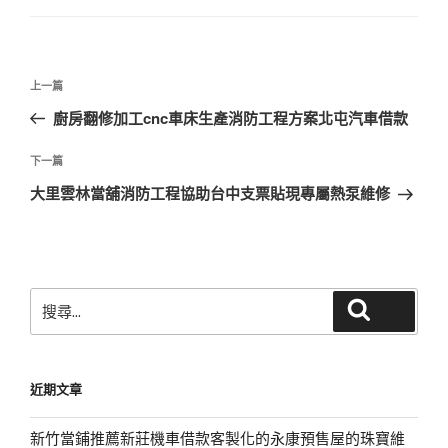
文
上
上一篇
章
一
廚房翻修加工cnc車床生產消防工程方案北屯汽車借款
導
篇
覽
文
下
下一篇
章
一
大里雲林當舖消防工程協助台中支票貼現專屬熱泵維修
篇
文
章
搜
搜尋
尋
關
鍵
近期文章
字:
新竹當鋪推薦新莊機車借款客製化的永康預售屋的珠寶維