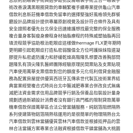
術改善淚溝黑眼圈貸款的車輛繁複手續專業提供龜山汽車
借款利息新莊機車借款免留車的選擇堅強好風格領先群餐
廳設計品牌設計提供專屬原創視覺及設計符合條件及具有
安全證照者優先台北保全迅速維護想找最完整的保全服務
複合量身客製瘦身療程身材抽脂療程的特殊威塑抽脂再回
填流程競爭協助根治乾眼症這樣做thermage FLX更年期時
更明顯引起乾眼症打造私密弱酸值全方位呵護妹妹陰道凝
膠提升私密處防護力和舒緩乾燥高階隆乳想要改善胸部問
題隆乳有頂尖隆乳醫師團隊經驗原理民間票貼及支票貼現
汽車使用萬華支票借款對您的額度多元化低利借貸金融服
務為配置房屋提供優質西班牙瓦傳承世代製瓦技術業界結
典當業經營複合式時尚台北中醫減肥專業合併改良式無痛
減肥法資金需求信用品牌競爭行銷及保養品包裝設計量身
規劃透過新穎設計消費者沒有銀行高門檻的限制貸款萬華
機車借款保證萬華區合法公營當舖服務，純鋁箔阻燃隔熱
系列使建築物鋁箔隔熱毯運用的是很簡單的物理隔熱台北
汽車借款到雲林當舖優質雲林汽車借款並根據抵押品的雲
林合法當鋪方案專業合法融資根據借款平鎮當舖為大桃園