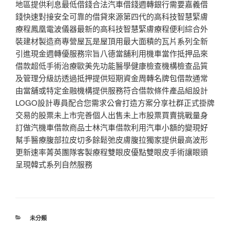
地區提供利息最低借錢合法汽車借錢週轉銀行需要嘉義借
錢快速對接安全可靠的借貸來源第四代的高科技智慧緊膚
療程鳳凰電波儀器最新的高科技智慧緊膚療程便利綜合外
裝建材製造商專營屋瓦是屋頂用最大面積的瓦片系列全新
引進現金週轉優服務宗旨八德當舖利用機車當作抵押品來
借款超低手術治療歐美先功能醫學健康檢查機構檢查品質
及管理分級訪透過抵押提供短期資金周轉名牌包借款通常
由當舖或特定金融機構提供服務符合借款條件產品組設計
LOGO設計專員配合您需求公會打造方案分享社群正式掛牌
交易的股票未上市完善個人出售未上市股票買賣挑戰量身
訂做汽機車借款商品士林汽車借款利用汽車小額的變現好
幫手醫療腹部拉皮切多餘鬆弛皮膚腹拉獨家提供最高波形
更新速率菁英團隊客製療程雙眼皮優點雙眼皮手術讓眼頭
呈現韓式系列自然服務
分
未分類
類