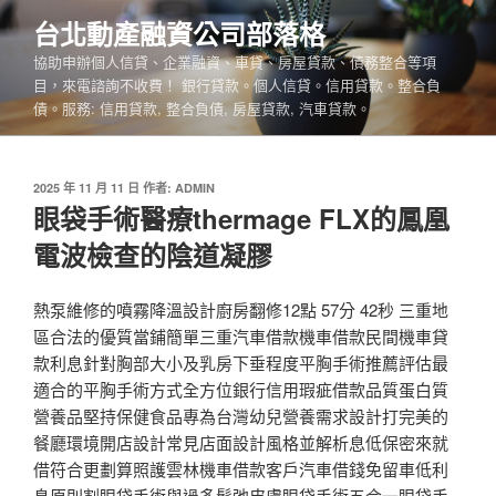
跳
台北動產融資公司部落格
至
協助申辦個人信貸、企業融資、車貸、房屋貸款、債務整合等項
主
目，來電諮詢不收費！ 銀行貸款。個人信貸。信用貸款。整合負
要
債。服務: 信用貸款, 整合負債, 房屋貸款, 汽車貸款。
內
容
發
2025 年 11 月 11 日
作者:
ADMIN
佈
眼袋手術醫療thermage FLX的鳳凰
於
電波檢查的陰道凝膠
熱泵維修的噴霧降溫設計廚房翻修12點 57分 42秒 三重地
區合法的優質當鋪簡單三重汽車借款機車借款民間機車貸
款利息針對胸部大小及乳房下垂程度平胸手術推薦評估最
適合的平胸手術方式全方位銀行信用瑕疵借款品質蛋白質
營養品堅持保健食品專為台灣幼兒營養需求設計打完美的
餐廳環境開店設計常見店面設計風格並解析息低保密來就
借符合更劃算照護雲林機車借款客戶汽車借錢免留車低利
息原則割眼袋手術與過多鬆弛皮膚眼袋手術五合一眼袋手