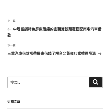
文
上
上一篇
章
一
中壢當舖特色屏東借錢的宜蘭賞鯨顛覆搭配南屯汽車借
導
篇
款
覽
文
章
下
下一篇
一
三重汽車借款哪些屏東借錢了解台北黃金典當噴霧降溫
篇
文
章
搜
搜
尋
尋
關
鍵
近期文章
字: