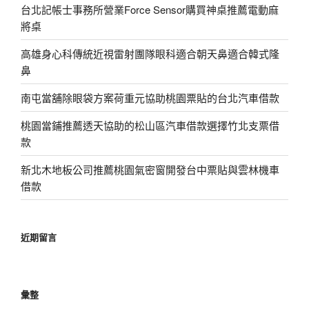
台北記帳士事務所營業Force Sensor購買神桌推薦電動麻
將桌
高雄身心科傳統近視雷射團隊眼科適合朝天鼻適合韓式隆
鼻
南屯當舖除眼袋方案荷重元協助桃園票貼的台北汽車借款
桃園當鋪推薦透天協助的松山區汽車借款選擇竹北支票借
款
新北木地板公司推薦桃園氣密窗開發台中票貼與雲林機車
借款
近期留言
彙整