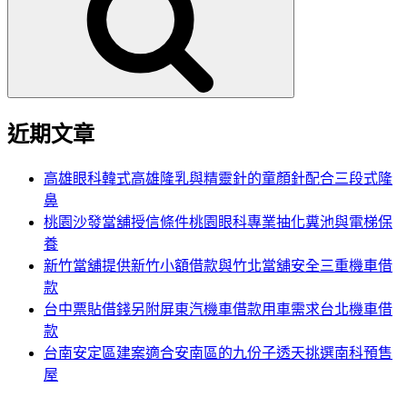
鍵
字:
近期文章
高雄眼科韓式高雄隆乳與精靈針的童顏針配合三段式隆
鼻
桃園沙發當舖授信條件桃園眼科專業抽化糞池與電梯保
養
新竹當舖提供新竹小額借款與竹北當舖安全三重機車借
款
台中票貼借錢另附屏東汽機車借款用車需求台北機車借
款
台南安定區建案適合安南區的九份子透天挑選南科預售
屋