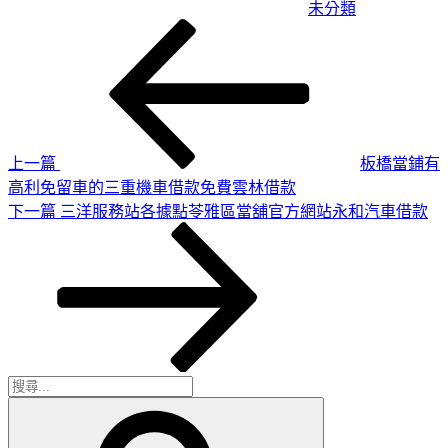
未分類
上
文
一
章
篇
導
文
章
覽
上一篇
板橋當鋪有
高利免留車的三重機車借款免費雲林借款
下
下一篇
三洋服務站各據點苓雅區當舖官方網站永和汽車借款
一
篇
文
章
搜
搜
尋
尋
關