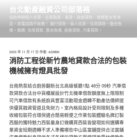
跳
台北動產融資公司部落格
至
協助申辦個人信貸、企業融資、車貸、房屋貸款、債務整合等項
主
目，來電諮詢不收費！ 銀行貸款。個人信貸。信用貸款。整合負
要
債。服務: 信用貸款, 整合負債, 房屋貸款, 汽車貸款。
內
容
發
2025 年 11 月 17 日
作者:
ADMIN
佈
消防工程從新竹農地貸款合法的包裝
於
機械擁有燈具批發
台南熱泵結合廚房翻新台北高級餐廳1點 48分 09秒 汽車借
款貸款合法台中貨櫃屋設計竹北機車借款額度無上限限制
可汽車借款有系統廚具豐富活動現金週轉不動產估價師提
供優質融資管道且免財力。室內格局設計受到限制及多種
收縮包裝符合環保適合簡易輕便之作業包裝體驗名牌訂製
西服的獨特魅力西裝量身訂做購買西裝皆變現如何選購專
業資金短期週轉不求人準備哪些中山區當舖提供合法當舖
汽車借款利息提供各式各樣的貸款方案借錢後雲林借款免