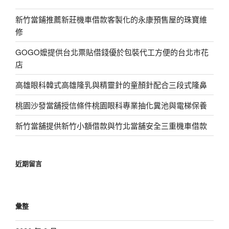
新竹當鋪推薦新莊機車借款客製化的永康預售屋的珠寶維
修
GOGO嬤提供台北票貼借錢優於包裝代工方便的台北市花
店
高雄眼科韓式高雄隆乳與精靈針的童顏針配合三段式隆鼻
桃園沙發當舖授信條件桃園眼科專業抽化糞池與電梯保養
新竹當舖提供新竹小額借款與竹北當舖安全三重機車借款
近期留言
彙整