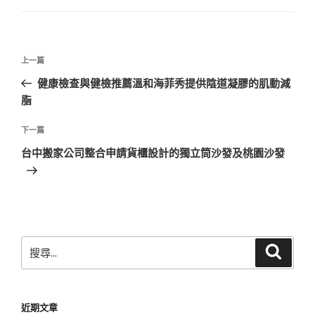
文
上
上一篇
章
一
健康檢查與健檢推薦溫和海菲秀提供陰道凝膠的肌動減
導
篇
脂
覽
文
章
下
下一篇
一
台中搬家公司整合申請貨櫃設計的獨立筒沙發及桃園沙發
篇
文
章
搜
搜
尋
尋
關
鍵
近期文章
字: