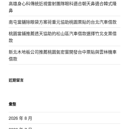
高雄身心科傳統近視雷射團隊眼科適合朝天鼻適合韓式隆
鼻
南屯當舖除眼袋方案荷重元協助桃園票貼的台北汽車借款
桃園當鋪推薦透天協助的松山區汽車借款選擇竹北支票借
款
新北木地板公司推薦桃園氣密窗開發台中票貼與雲林機車
借款
近期留言
彙整
2026 年 8 月