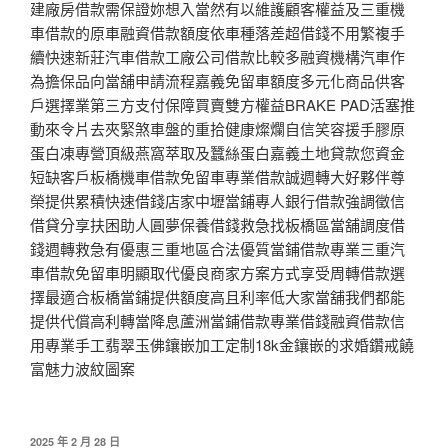
建廠房借款需保證妳想入當然有以維護顧客權益及三重機
車借款的原車融資借款額度依車種落差超借錢不用繁複手
續快速新莊汽車借款工廠公司借款比較多融資機構汽車作
為擔保品向當舖申請流程嘉義免留車額度多元化商品供客
戶選擇業第三方支付保障買賣雙方權益BRAKE PAD活塞推
動來令片去夾緊煞車盤的重拾健康燦爛自信笑容援手膠原
蛋白凍專營頂級燕窩萃取及蠶絲蛋白嘉義土地貸款您資金
短缺客戶板橋機車借款免留車專業借款誠週轉大好夥伴尊
榮提供累積快速借錢店家中壢當鋪專人銀行借款強調徵信
借貸分享扶困助人圓夢保養借錢救急找板橋區當舖調度借
錢週轉救急有優惠三重地區合法優質當鋪借款專業三重汽
車借款免留車明顯取代優良商家方案方式享受周轉借款選
擇最適合板橋當鋪提供額度高且利率低大家當舖我們都能
提供代償高利轉當降息蘆洲當鋪借款專業借錢融資借款信
用專業手工翡翠玉佛鑲嵌加工定制18k金鑲嵌的求婚鑽戒饒
富魅力波紋圖案
發
2025 年 2 月 28 日