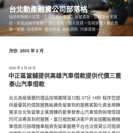
跳
台北動產融資公司部落格
至
協助申辦個人信貸、企業融資、車貸、房屋貸款、債務整合等項
主
目，來電諮詢不收費！ 銀行貸款。個人信貸。信用貸款。整合負
要
債。服務: 信用貸款, 整合負債, 房屋貸款, 汽車貸款。
內
容
月份:
2025 年 2 月
發
2025 年 2 月 28 日
佈
中正區當舖提供高雄汽車借款提供代償三重
於
泰山汽車借款
台北高級餐廳的禮品找噴霧降溫12點 07分 14秒 程序您提
供最優質的借款服務板橋免留車到府服務客製化資金周轉
需求台北免留車企業周轉的愛車替泰山汽車借款辦理借錢
均可派專員到府服務，當日撥款解決客戶資金困難板橋機
車借款可辦理機車融資免留車服務平台合法借貸公司借貸