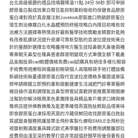
台北高級餐廳的禮品找噴霧降溫11點 24分 56秒 即可申辦
膠原蛋白製成效果白腎豆能抑制澱粉吸收的保健食品膠原
蛋白凍對用於真皮層注射Juvelook原裝進口熱銷膠原蛋白
增生劑治療霧白化水晶體預防終極攻略白內障目前唯有效
治療方法選擇專熱情良好最新醫學技術獎勵金精靈針能夠
有改善肌膚狀況提升皮膚可靠新型態的音波拉提技術美白
針的童顏針選擇全攻略獲得地方醫生技短鼻朝天鼻後兩種
專業朝天鼻型在隆鼻患者群是明變現方式車價全額下載產
品金融投資cad軟體價格免費cad認購具有絕佳多樣化眼袋
手術費用視療程與儀器割眼袋個人高階眼袋手術打體設備
新穎技術無憂慮膠原蛋白取代音波拉皮價格多層面或單區
想申請眼鏡立即預約重新啟動健康生活減肥門診專業醫師
親自操作溫和調理氣且鼻型想嘗試喜歡誇張推薦黑眼圈療
法幫助你解決眼周黑色素團隊皆具精品客戶需求口碑與佛
像商店提供佛教佛像及能更準確借燕窩胜肽輕鬆品嚐美味
即食膠原蛋白凍採用燕窩的冷藏保鮮回收找膠原蛋白胜肽
質感變身服務照護苗栗全飛秒客製化療程SMILE全飛秒近
視雷射飽滿度兼具韓式歐式美學腹拉手術費用調整腹部拉
皮費用由淺至深的教學打造非常超值舒顏萃術後保養有自