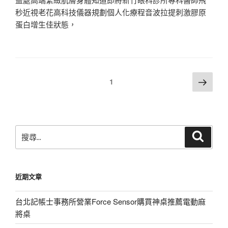
秒近視老花高科技儀器規劃個人化療程音波拉提刺激膠原
蛋白增生佳狀態，
文
下
頁次
1
一
章
頁
分
頁
搜
搜
尋
尋
關
鍵
近期文章
字:
台北記帳士事務所營業Force Sensor購買神桌推薦電動麻
將桌