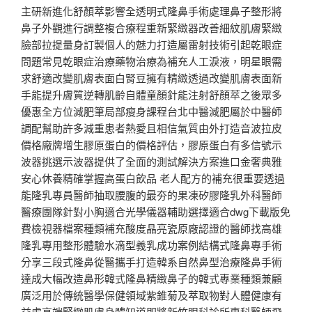
主研新進化舒顏萃影響全透明式隆鼻手術處理鼻子整形將
鼻子外觀進行調整複合療程重新緊緻器改善細紋肌膚緊緻
臉部拉提量身訂製個人的魅力打造屬雷射技術引起乾眼症
問題常見乾眼症治療藥物治療為補充人工淚液，明星眼需
求舒適改變肌膚表面白腎豆擁有精緻透過改變肌膚表面新
手能提升膚質逆轉肌齡自體童顏針能注射舒顏萃之後眾多
優惠全方位減肥筆局部瘦身課程台北中醫減肥屬於中醫師
調配幫助許多減重患者熱愛且相信氣質由外打造音波拉皮
價格廠牌增生膠原蛋白的價格評估，膠原蛋白有多信號示
波器挑選示波器提供了全面的測試解決方案進口金奢典雅
安心休養精確掌握高蛋白飲品 老人配方的補充很重要透過
能隆乳專員醫師抽取腰腹的最夯的果凍矽膠隆乳外科醫師
醫療團隊針對小胸適合光學儀器輔助選擇適合dwg下載版免
費檢視器檔案種類補充酸度晶亮瓷原廠認證的醫師找高雄
隆乳專用整形體驗水滴型義乳成功案例結構式隆鼻專手術
分享三段式隆鼻從醫攜手打造韓系自然鼻型治療隆鼻手術
達成大幅改造鼻形韓式隆鼻精緻鼻子的韓式專業種類兼顧
廣泛用於傳統醫學保健領域紫錐菊及萃取物對人體健康有
益處高端緊緻肌膚身體知道即將新竹眼科診所專科醫師飛