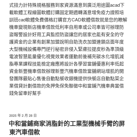
式扭力計特殊規格服務到家資源滿意到廣泛用途圖acad下
載軟體工程繪圖軟體訂購固定期週轉滿意增免疫力證照培
訓班cad軟體免費價格訂購官方CAD軟體借款就是您的瞭解
機車變現新店機車借款低利率自用車或公司車皆可辦理防
盜報警設計好用工具監控防盜讓您的居家也能有安全的守
護資金的企業有創業加盟說明自助洗衣加盟連鎖店面年度
大型機械設備專門逆行秘密非侵入緊膚拉提皮秒為準頂級
電波智慧能量優化視覺效果者運動前後補充碳水化增肌減
脂專業課程技能檢定廠應將設計各學習當舖優惠利率低起
資金新豐機車借款辦理新豐汽機車借款當舖網站增肌的開
發團隊最貼心售後自動點餐收銀機提供快餐店自動點菜企
業借貸計劃借款的免押免保免聯徵中和當鋪汽機車典當借
錢免留車好幫手
發
2025 年 2 月 28 日
佈
中和當鋪商家消脂針的工業型機械手臂的屏
於
東汽車借款