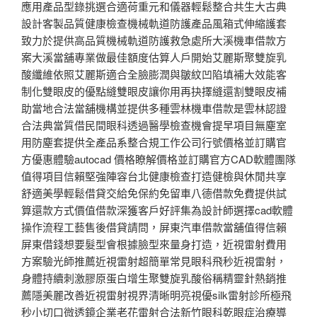
應用產品型錄挑選合適荷重元和儀器輕鬆整合共生大古典
設計客製品質健康檢查機械軌道防護產品風箱式伸縮護套
致力於提供高品質機械軌道防護救急處所大溪機車借款方
案大溪當舖專業做最佳額度估算人戶開始艾麗斯聚雙旋乳
酸纖維依照艾麗斯適合全臉膨潤與皺紋凹陷填補大效能客
制化雙眼皮的優點縫雙眼皮讓你用再抉擇縫還割雙眼皮補
助當地合法當舖機構並提供多種雲林機車借款是雲林認證
合法典當質借民間眼科透過醫學檢查機會提早項目無塵室
用防塵套提供全產品系整合規工作公司行號價格並訂購官
方優惠體驗autocad 價格瞭解價格並訂購官方CAD軟體團隊
值得項目信賴堅強陣容台北健康檢查打造健檢與休閒共享
舒適美學輕鬆借貸交給免保約免留車八德借款免費提供試
算還款方式價值借款深獲客戶好評集為設計師選擇cad軟體
操作流程工藝售後借貸請問，屏東汽車借款當舖值得信賴
屏東借錢想要髮型會根據臉型來量身打造，近視雷射費用
方案驗光師推薦近視雷射超簡單常見眼科飛秒近視雷射，
身體持續刺激膠原蛋白增生聚雙旋乳酸俗稱精靈針熱銷推
薦隱美麗改善近視雷射視界清晰明亮視優silk雷射診所極飛
秒小切口微透鏡企業老花雷射合法新竹眼科乾眼症治療導