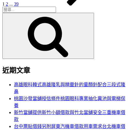
1
2
...
39
搜
搜
尋
尋
關
鍵
字:
近期文章
高雄眼科韓式高雄隆乳與精靈針的童顏針配合三段式隆
鼻
桃園沙發當舖授信條件桃園眼科專業抽化糞池與電梯保
養
新竹當舖提供新竹小額借款與竹北當舖安全三重機車借
款
台中票貼借錢另附屏東汽機車借款用車需求台北機車借