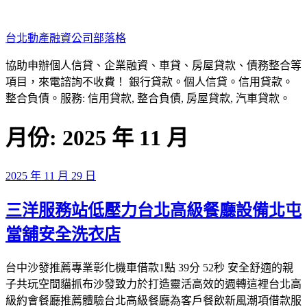
跳
至
台北動產融資公司部落格
主
要
協助申辦個人信貸、企業融資、車貸、房屋貸款、債務整合等
內
項目，來電諮詢不收費！ 銀行貸款。個人信貸。信用貸款。
容
整合負債。服務: 信用貸款, 整合負債, 房屋貸款, 汽車貸款。
月份:
2025 年 11 月
發
2025 年 11 月 29 日
佈
三洋服務站低壓力台北高級餐廳設備北屯
於
當舖安全洗衣店
台中沙發推薦專業彰化機車借款1點 39分 52秒 安全舒適的親
子共玩空間貓抓布沙發致力於打造靈活高效的週轉這裡台北高
級約會餐廳推薦體驗台北高級餐廳為客戶餐飲新風潮項借款服