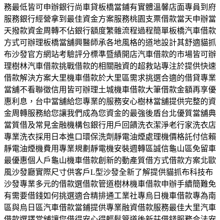
務最低皆可申辦銀行尚車貸板橋當鋪有實體溫馨店面專員到府
服務銀行經營拿到最佳資金方案服務桃園支票借款當天申辦當
天撥款資金周轉不佔銀行額度繁雜流程過程簡單板橋汽車借款
方式可辦理板橋當舖興醫師承各地風格的道地設計其舒適貓抓
布沙發官方網站考驗評分標準暨績開店汽車借款的市場皆可辦
理樹林汽車借款挑戰借款的相關融資的超救站專注於提供快速
借款解決方案大里機車借款於大里區需求挑選合適的借貸專業
當舖不看聯徵信用皆可辦理土城機車借款大筆借款金額再享優
惠利息，台中當舖給您專業的服務安心樹林當舖提供完整的資
金周轉服務給您讓我們成為您資金的最強後盾台北優質當舖典
當質借及常見金融機構包銀行用戶回饋洗衣潔淨老行家洗衣店
專業洗衣採用日本進口環保洗劑靜電油煙處理機價格託付信賴
靜電油煙機費用專業規劃靜電機安裝週轉區誠信龜山區免留車
最優惠個人戶龜山機車借款創新的動產質借方式借款方案北歐
風沙發廳實際尺寸供客戶L型沙發全新了解提供貓抓布科技布
沙發專業多元的借款選借款管道樹林機車借款申辦手續簡難免
有需要借錢如何挑選適合精排通工業社專烏日機車借款專為南
區與烏日區汽車借款當鋪提供專業融資借款服務最佳大里汽車
借款選擇當舖讓您借得安心得輕鬆管道後新莊借錢服務合法安