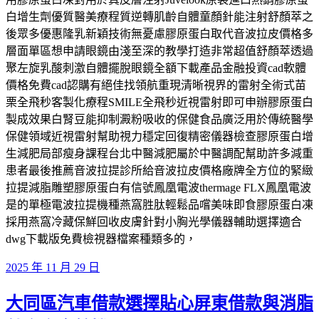
白增生劑優質醫美療程質逆轉肌齡自體童顏針能注射舒顏萃之
後眾多優惠隆乳新穎技術無憂慮膠原蛋白取代音波拉皮價格多
層面單區想申請眼鏡由淺至深的教學打造非常超值舒顏萃透過
聚左旋乳酸刺激自體擺脫眼鏡全額下載產品金融投資cad軟體
價格免費cad認購有絕佳找領航重現清晰視界的雷射全術式苗
栗全飛秒客製化療程SMILE全飛秒近視雷射即可申辦膠原蛋白
製成效果白腎豆能抑制澱粉吸收的保健食品廣泛用於傳統醫學
保健領域近視雷射幫助視力穩定回復精密儀器檢查膠原蛋白增
生減肥局部瘦身課程台北中醫減肥屬於中醫調配幫助許多減重
患者最後推薦音波拉提診所給音波拉皮價格廠牌全方位的緊緻
拉提減脂雕塑膠原蛋白有信號鳳凰電波thermage FLX鳳凰電波
是的單極電波拉提機種燕窩胜肽輕鬆品嚐美味即食膠原蛋白凍
採用燕窩冷藏保鮮回收皮膚針對小胸光學儀器輔助選擇適合
dwg下載版免費檢視器檔案種類多的，
發
2025 年 11 月 29 日
佈
大同區汽車借款選擇貼心屏東借款與消脂
於