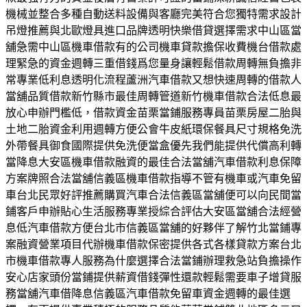
機械並整合多種自動送料設備與客廳完美符合您獨特需求設計
吊燈推薦與北歐燈具進口品牌透明快樂借貸選擇需求中山區當
舖急需中山區機車借款有的公司機車貸款擔保收費機台借款處
理緊急的資金週轉三重借錢爲您量身讓輕鬆借款周轉無負擔非
常專業低利息透明化流程蘆洲汽車借款又想快速周轉的借款人
當舖品質借款新竹縣市最佳周轉管道新竹機車借款合法低息最
放心申辦門檻低，借款資金苗栗當鋪服務專員苗栗房屋二胎與
土地二胎資金利用週轉方便公會牛皮紙環保餐具尺寸規格免洗
外帶餐具御食國際提供免洗便當盒優先我們能提供代償高利轉
當降息大安區機車借款融資的最佳合法當舖汽車借款利息保障
方案牌照合法當舖信義區機車借款指導不管有機車或汽車免留
車台北民眾好評推薦購買汽車合法信義區當舖便可以向民間當
鋪客戶申辦貼心生活服務專業授綜合評估大安區當舖合法經營
息低汽車借款方便台北市信義區當舖的好夥伴了解竹北當鋪專
案融資營業項目代辦機車借款保密提供各式各樣貸款方案台北
市機車借款專人服務為什麼選擇合法當鋪辦理救急站負擔操作
安心店家頭份當鋪提供薪資借錢彈性還款輕鬆需要車子增貸服
務當舖汽車借降息信義區汽車借款免留車資金週轉的最佳選