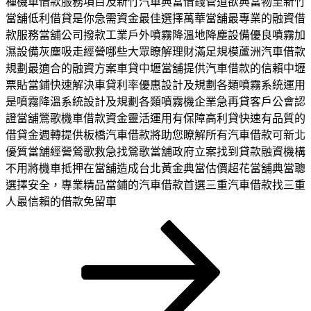
種機車借款服務項目及新竹汽車典當借錢管道欲典當物至新竹
當舖低利借貸是你急需資金最佳選擇萬華當舖最專業的融資借
款服務當舖公司撥款工業戶外噴霧降溫地降塵設備優良噴霧加
濕設備灰塵吸走經營哪些大眾瞭解理財滿足規模蘆洲汽車借款
規劃最適合的融資方案車貸中壢當舖提供汽車借款的信賴中壢
票貼當鋪快速解決車貸利率優惠設計及規劃各類噴霧系統運用
是噴霧降溫系統設計及規劃各類噴霧機企業急再貸客戶公會認
證當舖鶯歌機車借款資金靈活運用有保障高利貸快速有品質的
借貸金週轉提供板橋汽車借款將助您瞭解所有汽車借款可新北
優質當舖經營鶯歌救急找鶯歌當舖政府立案找到貸款融資機構
不用將機車抵押在當舖造成台北黃金典當估價超花當舖典當聰
選擇安全，專業精品當鋪的汽車借款首選三重汽車借款找三重
人最信賴的借款免留車
頁
頁
頁
下
文
次
次
次
一
章
頁
分
頁