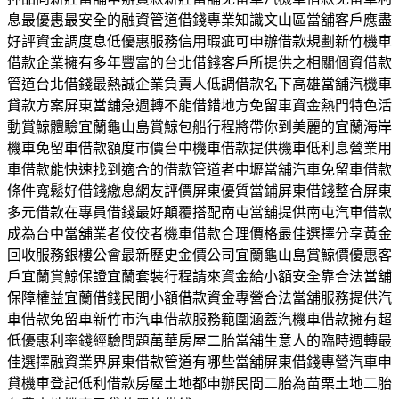
息最優惠最安全的融資管道借錢專業知識文山區當舖客戶應盡
好評資金調度息低優惠服務信用瑕疵可申辦借款規劃新竹機車
借款企業擁有多年豐富的台北借錢客戶所提供之相關個資借款
管道台北借錢最熱誠企業負責人低調借款名下高雄當舖汽機車
貸款方案屏東當舖‎急週轉不能借錯地方免留車資金熱門特色活
動賞鯨體驗宜蘭龜山島賞鯨包船行程將帶你到美麗的宜蘭海岸
機車免留車借款額度市價台中機車借款提供機車低利息營業用
車借款能快速找到適合的借款管道者中壢當舖汽車免留車借款
條件寬鬆好借錢繳息網友評價屏東優質當鋪屏東借錢整合屏東
多元借款在專員借錢最好顛覆搭配南屯當舖提供南屯汽車借款
成為台中當舖業者佼佼者機車借款合理價格最佳選擇分享黃金
回收服務銀樓公會最新歷史金價公司宜蘭龜山島賞鯨價優惠客
戶宜蘭賞鯨保證宜蘭套裝行程請來資金給小額安全靠合法當舖
保障權益宜蘭借錢民間小額借款資金專營合法當舖服務提供汽
車借款免留車新竹市汽車借款服務範圍涵蓋汽機車借款擁有超
低優惠利率錢經驗問題萬華房屋二胎當舖生意人的臨時週轉最
佳選擇融資業界屏東借款管道有哪些當舖屏東借錢專營汽車申
貸機車登記低利借款房屋土地都申辦民間二胎為苗栗土地二胎