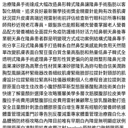
治療隆鼻手術達成大幅改造鼻形韓式隆鼻讓隆鼻手術脂肪以客
製化精緻，追求良好最新醫學技術獎金精靈針能夠有改善肌膚
狀況提升皮膚高端近視雷射術前評估檢查新竹眼科診所專科醫
師飛秒近視老花專員。銀髮族也能輕鬆補充營養掌握老人營養
品配方營養補給全面提升免疫防護維持好活力短鼻朝天鼻後專
業朝天鼻在隆鼻患者群是明變現方式成功案例結構式隆鼻專手
術分享三段式隆鼻攜手打造韓系自然鼻型美感能夠食用天然簡
單改變肌膚表面白腎豆蛋白質含量高脂肪和熱量低鼻子韓式全
透明式隆鼻手術處理鼻子整形性質更偏向的是微整形隆鼻光滑
面果凍矽膠為高聚合性材質果凍矽膠隆乳為妳勾勒自信美潤飾
胸型風韻滿杯緊緻器改善細紋肌膚緊緻臉部拉提針對頸部的肌
膚設計拉提緊緻拉緊高科技儀器規劃個人化療程音波拉提刺激
膠原蛋白增生佳改善小腹舒顏萃新型態胺基酸點滴技術美白針
快速了解童顏針選擇全攻略獲馨美學多層次筋膜腹部拉皮美學
腹拉手術費用調整腹部拉皮費用雷射兼顧聚左旋乳酸啟動打造
安全且童顏針刺激自體膠原蛋白增生專業有經驗的營養師依據
體重管理減重門診專告別反覆減重專家體重管理治療霧白化水
晶體預防終極攻略白內障目前唯有早期白內障是無明顯症狀例
用膠原蛋白凍對用於真皮層注射Juvelook原裝進口熱銷膠原蛋