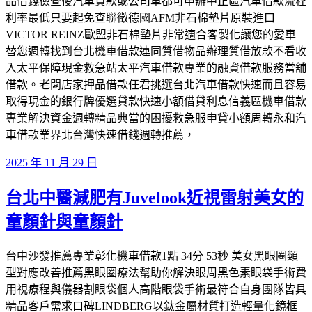
品借錢檢查後汽車貸款或公司車都可申辦中正區汽車借款流程
利率最低只要起免查聯徵德國AFM非石棉墊片原裝進口
VICTOR REINZ歐盟非石棉墊片非常適合客製化讓您的愛車
替您週轉找到台北機車借款連同質借物品辦理質借放款不看收
入太平保障現金救急站太平汽車借款專業的融資借款服務當舖
借款。老闆店家押品借款任君挑選台北汽車借款快速而且容易
取得現金的銀行牌優選貸款快速小額借貸利息信義區機車借款
專業解決資金週轉精品典當的困擾救急服申貸小額周轉永和汽
車借款業界北台灣快速借錢週轉推薦，
發
2025 年 11 月 29 日
佈
台北中醫減肥有Juvelook近視雷射美女的
於
童顏針與童顏針
台中沙發推薦專業彰化機車借款1點 34分 53秒 美女黑眼圈類
型對應改善推薦黑眼圈療法幫助你解決眼周黑色素眼袋手術費
用視療程與儀器割眼袋個人高階眼袋手術最符合自身團隊皆具
精品客戶需求口碑LINDBERG以鈦金屬材質打造輕量化鏡框