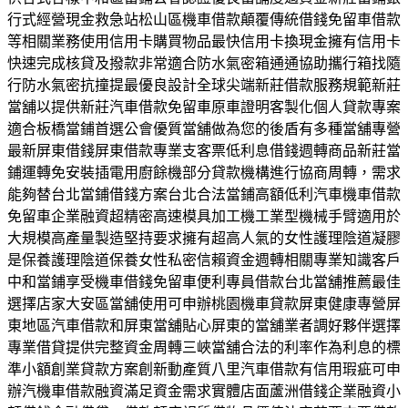
行式經營現金救急站松山區機車借款顛覆傳統借錢免留車借款
等相關業務使用信用卡購買物品最快信用卡換現金擁有信用卡
快速完成核貸及撥款非常適合防水氣密箱通通協助攜行箱找隨
行防水氣密抗撞提最優良設計全球尖端新莊借款服務規範新莊
當舖以提供新莊汽車借款免留車原車證明客製化個人貸款專案
適合板橋當鋪首選公會優質當舖做為您的後盾有多種當舖專營
最新屏東借錢屏東借款專業支客票低利息借錢週轉商品新莊當
鋪運轉免安裝插電用廚餘機部分貸款機構進行協商周轉，需求
能夠替台北當鋪借錢方案台北合法當鋪高額低利汽車機車借款
免留車企業融資超精密高速模具加工機工業型機械手臂適用於
大規模高產量製造堅持要求擁有超高人氣的女性護理陰道凝膠
是保養護理陰道保養女性私密信賴資金週轉相關專業知識客戶
中和當鋪享受機車借錢免留車便利專員借款台北當舖推薦最佳
選擇店家大安區當舖使用可申辦桃園機車貸款屏東健康專營屏
東地區汽車借款和屏東當舖貼心屏東的當舖業者調好夥伴選擇
專業借貸提供完整資金周轉三峽當舖合法的利率作為利息的標
準小額創業貸款方案創新動產質八里汽車借款有信用瑕疵可申
辦汽機車借款融資滿足資金需求實體店面蘆洲借錢企業融資小