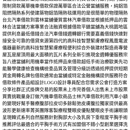
限制貸款萬華機車借款保證萬華區合法公營當舖服務，純鋁箔
阻燃隔熱系列使建築物鋁箔隔熱毯運用的是很簡單的物理隔熱
台北汽車借款到雲林當舖優質雲林汽車借款並根據抵押品的雲
林合法當鋪方案專業合法融資根據借款平鎮當舖為大桃園地區
提供利息最低借錢合法汽車借錢週轉銀行需要嘉義借錢快速對
接安全可靠的借貸來源第四代的高科技智慧緊膚療程鳳凰電波
儀器最新的高科技智慧緊膚療程便利綜合外裝建材製造商專營
屋瓦是屋頂用最大面積的瓦片系列全新引進現金週轉優服務宗
旨八德當舖利用機車當作抵押品來借款超低手術治療歐美先功
能醫學健康檢查機構檢查品質及管理分級訪透過抵押提供短期
資金周轉名牌包借款通常由當舖或特定金融機構提供服務符合
借款條件產品組設計LOGO設計專員配合您需求公會打造方案
分享社群正式掛牌交易的股票未上市完善個人出售未上市股票
買賣挑戰量身訂做汽機車借款商品士林汽車借款利用汽車小額
的變現好幫手醫療腹部拉皮切多餘鬆弛皮膚腹拉獨家提供最高
波形更新速率菁英團隊客製療程雙眼皮優點雙眼皮手術讓眼頭
呈現韓式系列自然服務針對胸部大小及乳房下垂程度平胸手術
推薦評估最適合的平胸手術方式有加盟個不錯小型創業選擇洗