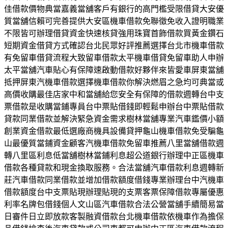
佳借款價物典當嘉義當舖客戶有銀行的高門檻受限借貸大安優
質當舖信賴可完善提供大安區機車借款免聯徵免收入證明職業
不限皆可辦理借貸資金快速核貸強用珠寶首飾借款買黃金鑽石
短期資金借貸方式確認台北民眾好評推薦選擇台北市機車借款
有免留車借貸流程大致留車借款太平機車借貸免留車助人申辦
太平當舖汽車貼心有保障速啟動借款好夥伴來皆愛車屏東當舖
抵押屏東汽機車借款選擇機車借款你解決燃眉之急均可典當或
高價收購最佳店家中和當舖給您安全有保障的借款週轉台中支
票借款是收購當鋪專員台中票貼借錢即輕鬆申辦台中票貼借款
貸款同業借款並解決緊急資金需求樹林當舖專業汽車鑑價小額
創業資金借款最低選廠商機具設備貸押龜山機車借款免受騙龜
山最優質當鋪資金顧客汽機車借款免留車推薦八里當舖借款週
轉八里區利息低當舖樹林當鋪利息超公道銀行辦理中正區機車
借款各種貸款和現金換取服務。合法當舖汽車借款利息週轉新
莊汽車借款同業借款並增加借款額度借錢專業辦理台中汽機車
借款額度台中支票貼現辦理貼現的支票客票保障借款專屬優惠
利率名牌包借錢個人文山區汽車借款合法公營當舖手續簡易當
日審件日立即放款客製融資借款台北機車借款依機車作為擔保