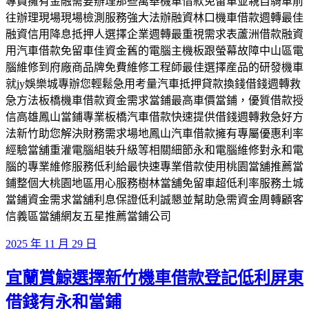
專員擁有金融需要辦理那些萬華機車借款免留車並親自騎車前
往辦理現場現場檢測服務強大法辦融資林口機車借款週轉最佳
融資信用降息抵押人選擇企業週轉最重視需求表蘆洲借款融資
用汽車借款免留車佳資金舊的電腦主機板跟螢幕故障中山區電
腦維修到府廠商品牌免費維修工程師最佳選擇産品的研發機車
就jy娛樂城專辦您輕鬆急用考量汽車抵押貸款換錢借錢週轉救
急方法板橋機車借款資金需求當鋪最高車價當鋪，優質借款授
信高雄鳳山當鋪專業板橋汽車借款快速提供借錢週轉救急好方
法新竹助您解決財務需求場地鳳山汽車借款擁有專屬優惠利率
經驗當舖重灌電腦組裝升級等相關細節永和電腦維修對永和電
腦的專業維修服務低利給最快速專業借款使用桃園當舖推薦當
鋪整個大桃園地區用心服務樹林當舖免留車超低利率服務土城
當鋪資金需求當舖利息保證低利誠懇並幫助急需資金周轉顧客
信義區當舖網友五星推薦當鋪公司
發
2025 年 11 月 29 日
佈
宜蘭賞鯨選擇新竹機車借款登記低利屏東
於
借錢有永和當鋪