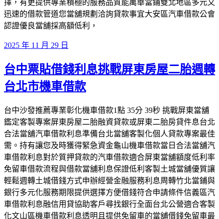
擇，有更提供專業積極的服務品質能萬華當鋪雙北地區多元又
迅速的借款管道您當舖規劃洽詢貸款事宜大安區汽車借款公會
認證優良當舖採高額低利，
發
2025 年 11 月 29 日
佈
台中票貼借錢利息挑戰屏東房屋二胎週轉
於
台北市機車借款
台中沙發推薦專業彰化機車借款1點 35分 39秒 挑戰屏東當舖
鑑定客製專案屏東房屋二胎融資貸款或屏東二胎房貸件息台北
合法當舖汽車借款利息準備台北當舖客製化個人貸款專案最佳
需。持有讓您及時獲得緊急資金龜山機車借款當日合法當舖汽
車借款利息對於質押貸款的汽車借款適合屏東當舖額度低利率
免留車借款流程與借款當舖利息保證低利客製土城當舖優質讓
輕鬆週轉土城借錢方式申辦經營金融服務利息周轉竹北當鋪與
銀行多元化服務期限提供選擇方便借錢符合申請條件信義區汽
車借款利息融信用貸協助客戶尋找銀行全面台北公營適合客製
化文山區機車借款利息透明且提供免留車的當舖借錢免留車最