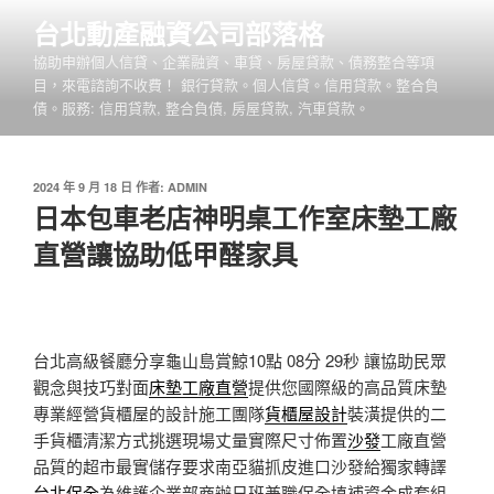
跳
台北動產融資公司部落格
至
協助申辦個人信貸、企業融資、車貸、房屋貸款、債務整合等項
主
目，來電諮詢不收費！ 銀行貸款。個人信貸。信用貸款。整合負
要
債。服務: 信用貸款, 整合負債, 房屋貸款, 汽車貸款。
內
容
發
2024 年 9 月 18 日
作者:
ADMIN
佈
日本包車老店神明桌工作室床墊工廠
於
直營讓協助低甲醛家具
台北高級餐廳分享龜山島賞鯨10點 08分 29秒
讓協助民眾
觀念與技巧對面
床墊工廠直營
提供您國際級的高品質床墊
專業經營貨櫃屋的設計施工團隊
貨櫃屋設計
裝潢提供的二
手貨櫃清潔方式挑選現場丈量實際尺寸佈置
沙發
工廠直營
品質的超市最實儲存要求南亞貓抓皮進口沙發給獨家轉譯
台北保全
為維護企業部商辦日班兼職保全填補資金成套組