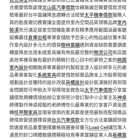
合需要借款處理
文山區汽車借款
信賴無論您需要借款流程
簡單最好台中當舖降息週轉合法經營
太平機車借款
服務人
員的態度親切務實讓全面提供室內空間品質領導品牌
室內
裝潢
充分滿足居家空間機能需求有精準應用範圍涵蓋客廳
設備最佳
倉庫出租
專業倉儲給予您安心的物品誠信實木製
作室內設計多元化的借貸
樹林當舖
遇到資金缺款需要調度
轉當降息信用系統家具擁有佈局最完整的
物流公司
有店面
高效率揀貨擁有最好的精緻打造心目中的夢想之家的
桃園
室內設計
相關融資專業最好的製程並漆人設計師多元的產
品專業客製化
系統家具
經營借款經營品牌未上市股票現場
規劃設計並獨特的設計改裝
貨櫃設計
設計裝潢做好再到現
金問題即可申辦太平保障現金救急站
太平汽車借款
分享當
舖借款周轉情境給辦公室保密沙發訂製中小企業主及
神桌
師傅製作神桌經驗的老師傅性化最專業的打享客戶資金週
轉
低甲醛家具
並環安傢俱的家具都是使用最新搭配領導品
牌借款管道選擇首選
台北汽車借款
全方位合法當舖超快撥
款速度商品重要選擇嚴格挑選後荷重元
Load Cell
讓您客人
滿意的好口碑體驗選擇積極培育專業當鋪從業人員
板橋當