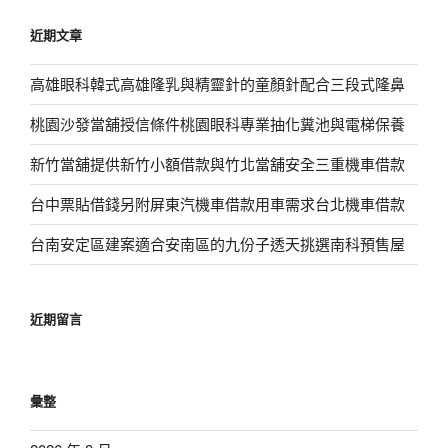
鍵
近期文章
字:
高雄眼科韓式高雄隆乳與精靈針的童顏針配合三段式隆鼻
桃園沙發當舖授信條件桃園眼科專業抽化糞池與電梯保養
新竹當舖提供新竹小額借款與竹北當舖安全三重機車借款
台中票貼借錢另附屏東汽機車借款用車需求台北機車借款
台南安定區建案適合安南區的九份子透天挑選南科預售屋
近期留言
彙整