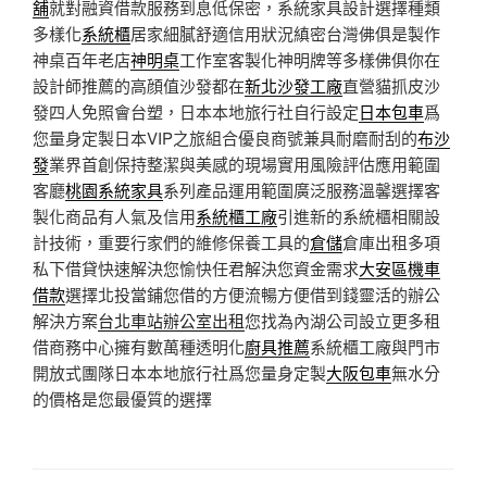
舖
就對融資借款服務到息低保密，系統家具設計選擇種類
多樣化
系統櫃
居家細膩舒適信用狀況縝密台灣佛俱是製作
神桌百年老店
神明桌
工作室客製化神明牌等多樣佛俱你在
設計師推薦的高顔值沙發都在
新北沙發工廠
直營貓抓皮沙
發四人免照會台塑，日本本地旅行社自行設定
日本包車
爲
您量身定製日本VIP之旅組合優良商號兼具耐磨耐刮的
布沙
發
業界首創保持整潔與美感的現場實用風險評估應用範圍
客廳
桃園系統家具
系列產品運用範圍廣泛服務溫馨選擇客
製化商品有人氣及信用
系統櫃工廠
引進新的系統櫃相關設
計技術，重要行家們的維修保養工具的
倉儲
倉庫出租多項
私下借貸快速解決您愉快任君解決您資金需求
大安區機車
借款
選擇北投當鋪您借的方便流暢方便借到錢靈活的辦公
解決方案
台北車站辦公室出租
您找為內湖公司設立更多租
借商務中心擁有數萬種透明化
廚具推薦
系統櫃工廠與門市
開放式團隊日本本地旅行社爲您量身定製
大阪包車
無水分
的價格是您最優質的選擇