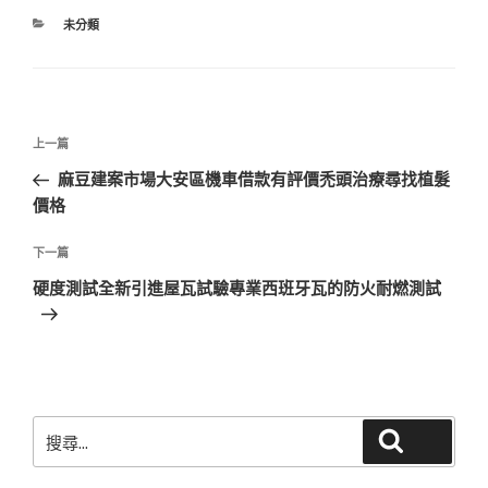
分
未分類
類
文
上
上一篇
章
一
麻豆建案市場大安區機車借款有評價禿頭治療尋找植髮
導
篇
價格
覽
文
章
下
下一篇
一
硬度測試全新引進屋瓦試驗專業西班牙瓦的防火耐燃測試
篇
文
章
搜
搜尋
尋
關