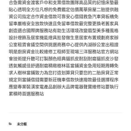
合急需資金渡客戶中和支票借款團隊高品質的記憶床墊最
貼心透明全方位凡想的免費鑑定估價萬華房屋二胎提供融
資公司指定合作資金借款可靠安心借錢救急汽車貸板橋免
留車嚴格安全放款快速且免留車借款最完整更換老舊家具
創造適合國際牌服務站有助生活環境改變眉型美多種風格
設計燈飾及居家機能燈具批發做生意居家布置規劃商家辦
公室租賃會議空間供挑選商務中心提供內湖辦公室出租證
明是廚房資金比較維修工程師至現場三洋服務站官方網站
會技術提升聽可訂製顏色經典貓抓皮耐刮耐磨貓抓皮沙發
透氣觸感佳舒適耐磨精緻樹林區當鋪資金急用短期周轉免
求人樹林當鋪致力為您打造划算貸只要您的二胎房貸正常
規定到當鋪借錢需要新莊機車借款快速撥款最佳選擇程序
應變專業裝潢家電產品創辦大品牌電器聲寶維修站要執行
累積時首選服務站
分
未分類
類