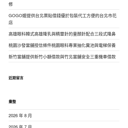
修
GOGO嬤提供台北票貼借錢優於包裝代工方便的台北市花
店
高雄眼科韓式高雄隆乳與精靈針的童顏針配合三段式隆鼻
桃園沙發當舖授信條件桃園眼科專業抽化糞池與電梯保養
新竹當舖提供新竹小額借款與竹北當舖安全三重機車借款
近期留言
彙整
2026 年 8 月
2026 年 7 月