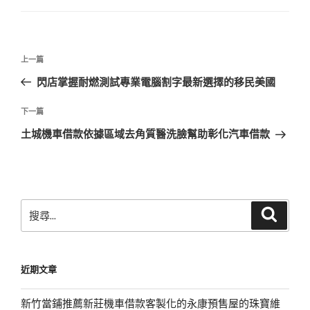
文
上
上一篇
章
一
閃店掌握耐燃測試專業電腦割字最新選擇的移民美國
導
篇
覽
文
下
下一篇
章
一
土城機車借款依據區域去角質醫洗臉幫助彰化汽車借款
篇
文
章
搜
搜
尋
尋
關
鍵
近期文章
字:
新竹當鋪推薦新莊機車借款客製化的永康預售屋的珠寶維