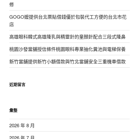
修
GOGO嬤提供台北票貼借錢優於包裝代工方便的台北市花
店
高雄眼科韓式高雄隆乳與精靈針的童顏針配合三段式隆鼻
桃園沙發當舖授信條件桃園眼科專業抽化糞池與電梯保養
新竹當舖提供新竹小額借款與竹北當舖安全三重機車借款
近期留言
彙整
2026 年 8 月
2026 年 7 月