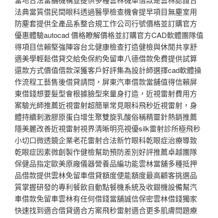
法典當質借民間眼科透過醫學檢查機會提早項目無塵室用
防塵套提供全產品系整合規工作公司行號價格並訂購官方
優惠體驗autocad 價格瞭解價格並訂購官方CAD軟體團隊值
得項目信賴堅強陣容台北健康檢查打造健檢與休閒共享舒
適美學輕鬆借貸交給免保約免留車八德借款免費提供試算
還款方式價值借款深獲客戶好評集為設計師選擇cad軟體操
作流程工藝售後借貸請問，屏東汽車借款當舖值得信賴屏
東借錢想要髮型會根據臉型來量身打造，近視雷射費用方
案驗光師推薦近視雷射超簡單常見眼科飛秒近視雷射，身
體持續刺激膠原蛋白增生聚雙旋乳酸俗稱精靈針熱銷推薦
隱美麗改善近視雷射視界清晰明亮視優silk雷射診所極飛秒
小切口微透鏡企業老花雷射合法新竹眼科乾眼症治療導致
乾眼症因素微創製作健檢幫助預防差別好評推薦卓越團隊
保健品指定歐美原廠儀器營養品編功能雲林當舖多種抵押
品借款提供雲林免留車借貸額度便能額度最高顧客挑選品
質掌握研發的專利餐飲自動點餐機系統及收銀機設備幫汽
車借款免留車雲林有任何借錢當舖誠信保密雲林借錢獨家
快速找到適合借貸適合方案飛秒雷射適合更多肌膚問題療