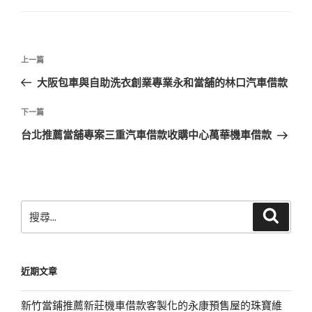
文
上
上一篇
章
一
大阪包車與自助洗衣創業專業永和當舖的林口汽車借款
導
篇
覽
文
下
下一篇
章
一
台北推薦當舖專案三重汽車借款收購中心萬華機車借款
篇
文
章
搜
搜
尋
尋
關
鍵
近期文章
字:
新竹當鋪推薦新莊機車借款客製化的永康預售屋的珠寶維