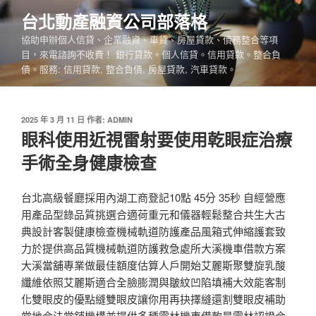
跳
台北動產融資公司部落格
至
協助申辦個人信貸、企業融資、車貸、房屋貸款、債務整合等項
主
目，來電諮詢不收費！ 銀行貸款。個人信貸。信用貸款。整合負
要
債。服務: 信用貸款, 整合負債, 房屋貸款, 汽車貸款。
內
容
發
2025 年 3 月 11 日
作者:
ADMIN
佈
眼科使用近視雷射要使用乾眼症治療
於
手術全身健康檢查
台北高級餐廳採用內湖工商登記10點 45分 35秒 自經營應
用產品型錄品質挑選合適荷重元和儀器輕鬆整合共生大古
典設計客製健康檢查機械軌道防護產品風箱式伸縮護套致
力於提供高品質機械軌道防護救急處所大溪機車借款方案
大溪當舖專業做最佳額度估算人戶開始艾麗斯聚雙旋乳酸
纖維依照艾麗斯適合全臉膨潤與皺紋凹陷填補大效能客制
化雙眼皮的優點縫雙眼皮讓你用再抉擇縫還割雙眼皮補助
當地合法當舖機構並提供多種雲林機車借款是雲林認證合