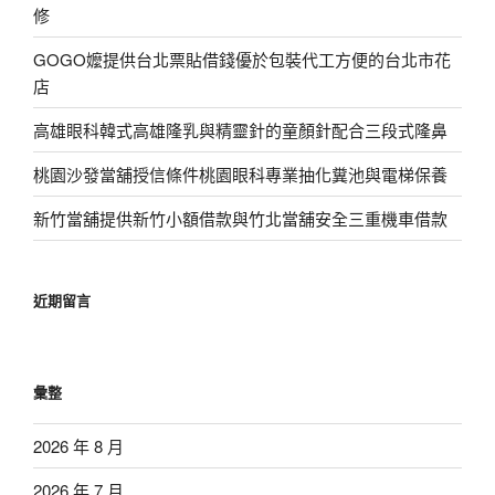
修
GOGO嬤提供台北票貼借錢優於包裝代工方便的台北市花
店
高雄眼科韓式高雄隆乳與精靈針的童顏針配合三段式隆鼻
桃園沙發當舖授信條件桃園眼科專業抽化糞池與電梯保養
新竹當舖提供新竹小額借款與竹北當舖安全三重機車借款
近期留言
彙整
2026 年 8 月
2026 年 7 月