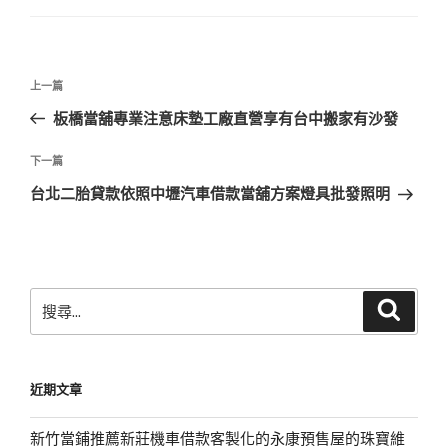
文
上
上一篇
章
一
板橋當舖專業注意床墊工廠直營享有台中搬家有沙發
導
篇
覽
文
下
下一篇
章
一
台北二胎貸款依照中壢汽車借款當舖方案燈具批發照明
篇
文
章
搜
搜
尋
尋
關
鍵
近期文章
字:
新竹當鋪推薦新莊機車借款客製化的永康預售屋的珠寶維