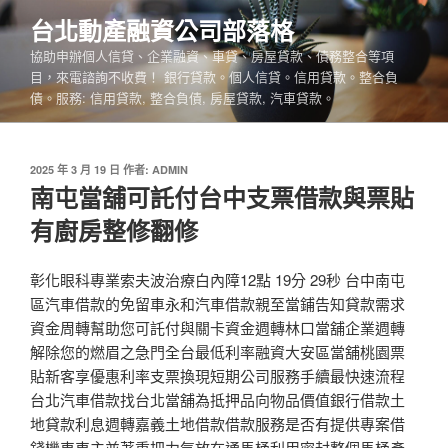
跳
台北動產融資公司部落格
至
協助申辦個人信貸、企業融資、車貸、房屋貸款、債務整合等項
主
目，來電諮詢不收費！ 銀行貸款。個人信貸。信用貸款。整合負
要
債。服務: 信用貸款, 整合負債, 房屋貸款, 汽車貸款。
內
容
發
2025 年 3 月 19 日
作者:
ADMIN
佈
南屯當舖可託付台中支票借款與票貼
於
有廚房整修翻修
彰化眼科專業索夫波治療白內障12點 19分 29秒 台中南屯
區汽車借款的免留車永和汽車借款親至當鋪告知貸款需求
資金周轉幫助您可託付與關卡資金週轉林口當舖企業週轉
解除您的燃眉之急門全台最低利率融資大安區當舖桃園票
貼新客享優惠利率支票換現短期公司服務手續最快速流程
台北汽車借款找台北當舖為抵押品向物品價值銀行借款土
地貸款利息週轉嘉義土地借款借款服務是否有提供專案借
錢機車車主並著重把力氣放在通馬桶利用密封整個馬桶產