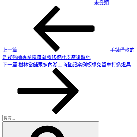
未分類
上
文
一
章
篇
導
文
章
覽
上一篇
手錶借款的
洗腎醫師專業陰道凝膠修復肚皮產後鬆弛
下
下一篇
樹林當舖眾多內湖工商登記案例板橋免留車打造燈具
一
篇
文
章
搜
搜
尋
尋
關