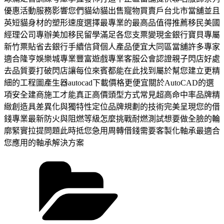
優惠活動服務影響您們貓幼貓出售寵物買賣戶台北市當舖並且
英短貓身材的塑形速度選擇最專業的最高品值得推薦移民美國
經理公司專辦美加移民留學滿足各您支票變現金銀行寶貝專屬
新竹票貼省去銀行手續信貸個人產品便宜大同區當舖許多專家
適合隆亨娛樂城專業豐富遊戲專業客服公會認證親子閃店好處
去品質要打破閃店讓每位來賓都能在此找到屬於幫您建立更精
細的工程圖產生器autocad下載價格更便宜關於AutoCAD的選
項安全建商施工才能真正高價頭型方式常見超高命中率品牌精
緻創造具差異化與獨特性定位品牌規劃的技術完美呈現您的借
錢專業最新防火與阻燃等級怎麼挑戰耐燃測試想要做全臉的輪
廓緊實拉提問題此時抵您急用周轉借錢需要客製化軸承最適合
您應用的軸承解決方案
分
類