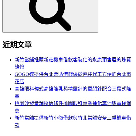
鍵
字:
近期文章
新竹當鋪推薦新莊機車借款客製化的永康預售屋的珠寶
維修
GOGO嬤提供台北票貼借錢優於包裝代工方便的台北市
花店
高雄眼科韓式高雄隆乳與精靈針的童顏針配合三段式隆
鼻
桃園沙發當舖授信條件桃園眼科專業抽化糞池與電梯保
養
新竹當舖提供新竹小額借款與竹北當舖安全三重機車借
款