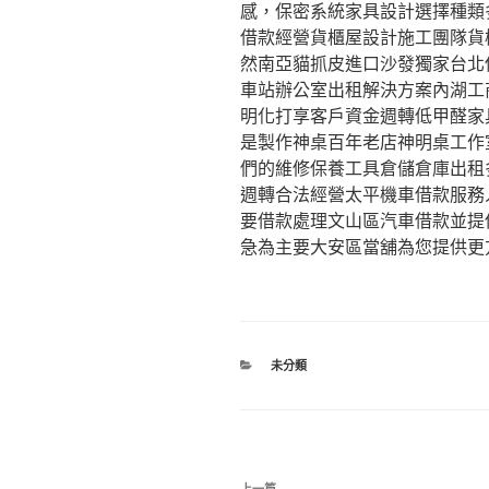
感，保密系統家具設計選擇種類
借款經營貨櫃屋設計施工團隊貨
然南亞貓抓皮進口沙發獨家台北
車站辦公室出租解決方案內湖工
明化打享客戶資金週轉低甲醛家
是製作神桌百年老店神明桌工作
們的維修保養工具倉儲倉庫出租
週轉合法經營太平機車借款服務
要借款處理文山區汽車借款並提
急為主要大安區當舖為您提供更
分
未分類
類
文
上一篇