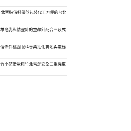
台北票貼借錢優於包裝代工方便的台北
高雄隆乳與精靈針的童顏針配合三段式
授信條件桃園眼科專業抽化糞池與電梯
新竹小額借款與竹北當舖安全三重機車