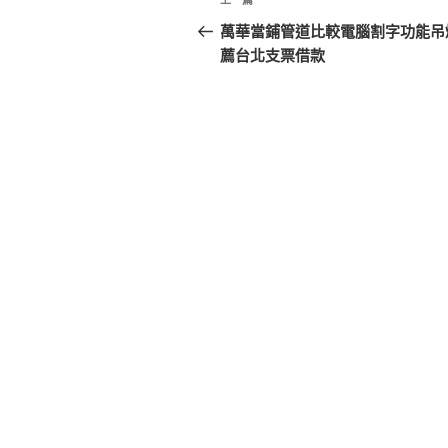
上
章
一
萬華當鋪管道比較電腦割字功能吊
篇
薦台北支票借款
導
文
覽
章