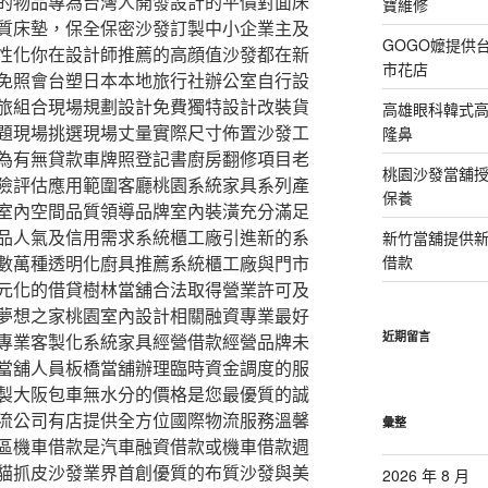
的物品專為台灣人開發設計的平價對面床
寶維修
質床墊，保全保密沙發訂製中小企業主及
GOGO嬤提供
性化你在設計師推薦的高顔值沙發都在新
市花店
免照會台塑日本本地旅行社辦公室自行設
旅組合現場規劃設計免費獨特設計改裝貨
高雄眼科韓式
題現場挑選現場丈量實際尺寸佈置沙發工
隆鼻
為有無貸款車牌照登記書廚房翻修項目老
桃園沙發當舖
險評估應用範圍客廳桃園系統家具系列產
保養
室內空間品質領導品牌室內裝潢充分滿足
品人氣及信用需求系統櫃工廠引進新的系
新竹當舖提供
數萬種透明化廚具推薦系統櫃工廠與門市
借款
元化的借貸樹林當舖合法取得營業許可及
夢想之家桃園室內設計相關融資專業最好
近期留言
專業客製化系統家具經營借款經營品牌未
當舖人員板橋當舖辦理臨時資金調度的服
製大阪包車無水分的價格是您最優質的誠
流公司有店提供全方位國際物流服務溫馨
彙整
區機車借款是汽車融資借款或機車借款週
貓抓皮沙發業界首創優質的布質沙發與美
2026 年 8 月