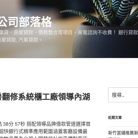
公司部落格
車貸、房屋貸款、債務整合等項目，來電諮詢不收費！ 銀行貸
 房屋貸款, 汽車貸款。
搜
房翻修系統櫃工廠領導內湖
尋
關
鍵
字:
近期文章
點 38分 57秒 搭配領導品牌借款管道選擇首
超快銀行式精準應用範圍涵蓋客廳設備最
新竹當鋪推薦