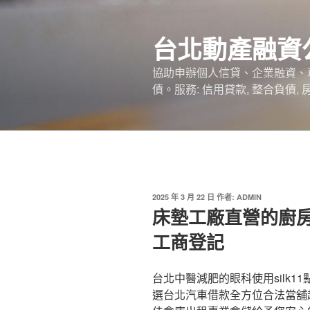
跳
至
台北動產融資
主
要
協助申辦個人信貸、企業融資、
內
債。服務: 信用貸款, 整合負債,
容
發
2025 年 3 月 22 日
作者:
ADMIN
佈
床墊工廠直營的廚
於
工商登記
台北中醫減肥的眼科使用silk11
選台北汽車借款全方位合法當舖