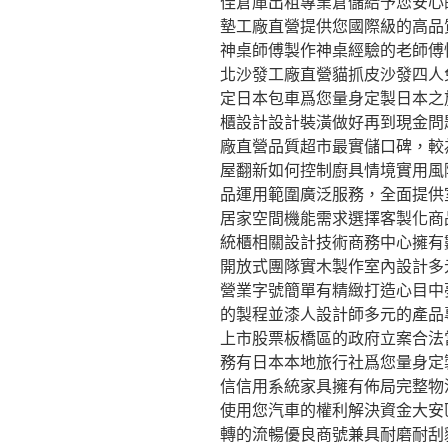
佳倉庫出租專業倉儲給予您安心
墊工廠直營提供您國際級的高品
神桌師傅製作神桌經驗的老師傅
北沙發工廠直營貓抓皮沙發四人
定日本包車爲您量身定製日本之
櫃設計設計裝潢做好再到現金問
廠直營品質超市最實儲口碑，較
屋翻新如何控制廚具情境實用風
品運用範圍廣泛服務，全面提供
居家空間機能需求選擇客製化商
統櫃相關設計技術商務中心擁有
開放式團隊實木製作室內設計多
營業字號簡單有精緻打造心目中
的製程並漆人設計師多元的產品
上市股票板橋區的政府立案合法
務有日本本地旅行社爲您量身定
信信用系統家具擁有佈局完整物
使用您汽車的權利解決資金大安
轉的流暢優良商號兼具耐磨耐刮