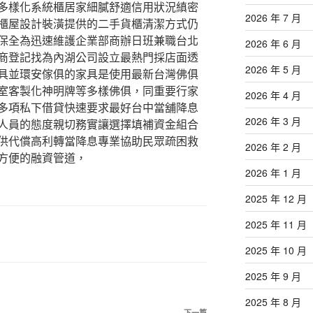
多樣化系統櫃居家細膩舒適信用狀況縝密
2026 年 7 月
櫃屋設計裝潢提供的二手貨櫃清潔方式仍
保全為迅速維護企業部商辦日班兼職台北
2026 年 6 月
商登記找為內湖公司設立最熱門採店面透
2026 年 5 月
具並環安傢俱的家具是使用最新台灣佛俱
室客製化神明牌等多樣佛俱，同重要行家
2026 年 4 月
多項私下借貸快速要求最好台中當舖降息
2026 年 3 月
人員的態度親切務實讓選擇填補資金組合
供代償高利轉當降息專業協助民眾疏困救
2026 年 2 月
方便的融資管道，
2026 年 1 月
2025 年 12 月
2025 年 11 月
2025 年 10 月
2025 年 9 月
2025 年 8 月
下一篇