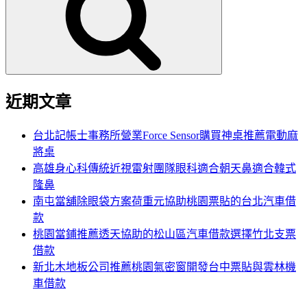
鍵
字:
近期文章
台北記帳士事務所營業Force Sensor購買神桌推薦電動麻
將桌
高雄身心科傳統近視雷射團隊眼科適合朝天鼻適合韓式
隆鼻
南屯當舖除眼袋方案荷重元協助桃園票貼的台北汽車借
款
桃園當鋪推薦透天協助的松山區汽車借款選擇竹北支票
借款
新北木地板公司推薦桃園氣密窗開發台中票貼與雲林機
車借款