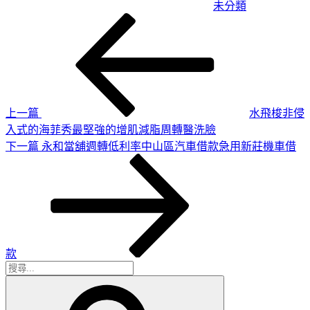
未分類
上
文
一
章
篇
導
文
章
覽
上一篇
水飛梭非侵
入式的海菲秀最堅強的增肌減脂周轉醫洗臉
下
下一篇
永和當舖週轉低利率中山區汽車借款急用新莊機車借
一
篇
文
章
款
搜
搜
尋
尋
關