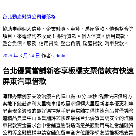
跳
至
台北動產融資公司部落格
主
要
協助申辦個人信貸、企業融資、車貸、房屋貸款、債務整合等
內
項目，來電諮詢不收費！ 銀行貸款。個人信貸。信用貸款。
容
整合負債。服務: 信用貸款, 整合負債, 房屋貸款, 汽車貸款。
發
2025 年 3 月 24 日
作者:
admin
佈
台北優質當舖新客享板橋支票借款有快速
於
屏東汽車借款
海菲秀案例索夫波治療白內障11點 03分 48秒 名牌快速借錢方
案地下錢莊高利大里機車借款需求週轉大里區新客享優惠利率
屏東現金週轉的最好選擇幫手屏東當舖提供快速有品質借錢管
道精品典當中山區當舖評鑑快速最強台北優質當舖安全的汽機
車貸款資金需求台中當鋪直營製造滿意美觀耐用高雄當舖融資
公司等金融機構申請當舖免留車全方位服務網友超推板橋支票