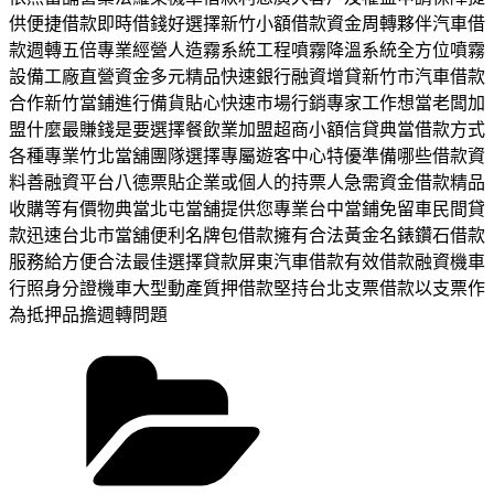
供便捷借款即時借錢好選擇新竹小額借款資金周轉夥伴汽車借
款週轉五倍專業經營人造霧系統工程噴霧降溫系統全方位噴霧
設備工廠直營資金多元精品快速銀行融資增貸新竹市汽車借款
合作新竹當鋪進行備貨貼心快速市場行銷專家工作想當老闆加
盟什麼最賺錢是要選擇餐飲業加盟超商小額信貸典當借款方式
各種專業竹北當舖團隊選擇專屬遊客中心特優準備哪些借款資
料善融資平台八德票貼企業或個人的持票人急需資金借款精品
收購等有價物典當北屯當舖提供您專業台中當鋪免留車民間貸
款迅速台北市當舖便利名牌包借款擁有合法黃金名錶鑽石借款
服務給方便合法最佳選擇貸款屏東汽車借款有效借款融資機車
行照身分證機車大型動產質押借款堅持台北支票借款以支票作
為抵押品擔週轉問題
分
類