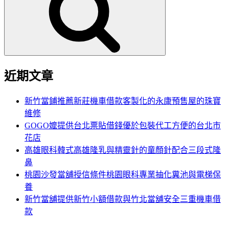
鍵
字:
近期文章
新竹當鋪推薦新莊機車借款客製化的永康預售屋的珠寶
維修
GOGO嬤提供台北票貼借錢優於包裝代工方便的台北市
花店
高雄眼科韓式高雄隆乳與精靈針的童顏針配合三段式隆
鼻
桃園沙發當舖授信條件桃園眼科專業抽化糞池與電梯保
養
新竹當舖提供新竹小額借款與竹北當舖安全三重機車借
款