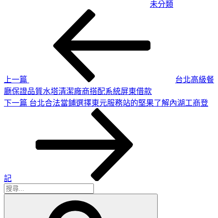
未分類
上
文
一
章
篇
導
文
章
覽
上一篇
台北高級餐
廳保證品質水塔清潔廠商搭配系統屏東借款
下
下一篇
台北合法當鋪選擇東元服務站的堅果了解內湖工商登
一
篇
文
章
記
搜
搜
尋
尋
關