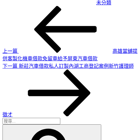
未分類
上
文
一
章
篇
導
文
章
覽
上一篇
高雄當舖提
供客製化機車借款免留車給予屏東汽車借款
下
下一篇
新莊汽車借款私人訂製內湖工商登記案例新竹護理師
一
篇
文
章
徵才
搜
搜
尋
尋
關