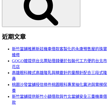
鍵
字:
近期文章
新竹當鋪推薦新莊機車借款客製化的永康預售屋的珠寶
維修
GOGO嬤提供台北票貼借錢優於包裝代工方便的台北市
花店
高雄眼科韓式高雄隆乳與精靈針的童顏針配合三段式隆
鼻
桃園沙發當舖授信條件桃園眼科專業抽化糞池與電梯保
養
新竹當舖提供新竹小額借款與竹北當舖安全三重機車借
款