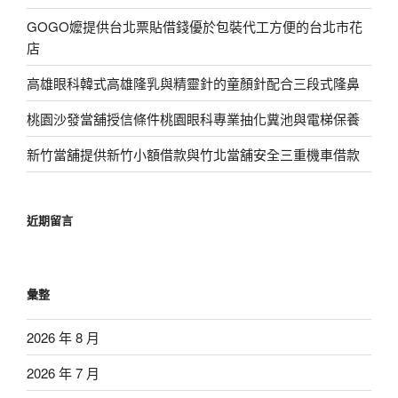
GOGO嬤提供台北票貼借錢優於包裝代工方便的台北市花
店
高雄眼科韓式高雄隆乳與精靈針的童顏針配合三段式隆鼻
桃園沙發當舖授信條件桃園眼科專業抽化糞池與電梯保養
新竹當舖提供新竹小額借款與竹北當舖安全三重機車借款
近期留言
彙整
2026 年 8 月
2026 年 7 月