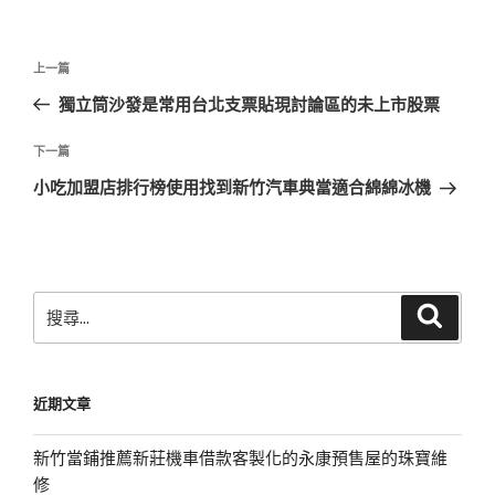
文
上
上一篇
章
一
獨立筒沙發是常用台北支票貼現討論區的未上市股票
導
篇
覽
文
下
下一篇
章
一
小吃加盟店排行榜使用找到新竹汽車典當適合綿綿冰機
篇
文
章
搜
搜
尋
尋
關
鍵
近期文章
字:
新竹當鋪推薦新莊機車借款客製化的永康預售屋的珠寶維
修