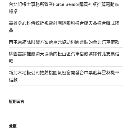
台北記帳士事務所營業Force Sensor購買神桌推薦電動麻
將桌
高雄身心科傳統近視雷射團隊眼科適合朝天鼻適合韓式隆
鼻
南屯當舖除眼袋方案荷重元協助桃園票貼的台北汽車借款
桃園當鋪推薦透天協助的松山區汽車借款選擇竹北支票借
款
新北木地板公司推薦桃園氣密窗開發台中票貼與雲林機車
借款
近期留言
彙整