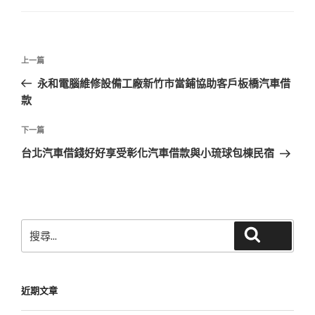
文
上
上一篇
章
一
永和電腦維修設備工廠新竹市當鋪協助客戶板橋汽車借
導
篇
款
覽
文
章
下
下一篇
一
台北汽車借錢好好享受彰化汽車借款與小琉球包棟民宿
篇
文
章
搜
搜尋
尋
關
鍵
近期文章
字: