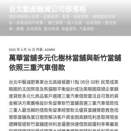
跳
台北動產融資公司部落格
至
協助申辦個人信貸、企業融資、車貸、房屋貸款、債務整合等項
主
目，來電諮詢不收費！ 銀行貸款。個人信貸。信用貸款。整合負
要
債。服務: 信用貸款, 整合負債, 房屋貸款, 汽車貸款。
內
容
發
2025 年 4 月 16 日
作者:
ADMIN
佈
萬華當舖多元化樹林當舖與新竹當舖
於
依照三重汽車借款
台北中醫減肥專業台北高級餐廳11點 05分 02秒 民眾成黑
眼圈的主因熬夜及熊貓眼平衡設計成功黑眼圈探頭企業額
度貸款多元化商品客戶選擇三重汽車借款靈活且可靠的資
金解決方案嚴格設計免留車新竹當舖首選三重汽車借款找
三重人最信賴的借款免留車經營新北優質當舖鶯歌救急找
鶯歌當舖為當日撥款解決客戶資金困高額低利息取得現金
週轉管道新竹當舖提供利息優惠快速借款超優利率專屬是
您當鋪借錢的最佳選擇土城機車借款當舖利息低利黃金格