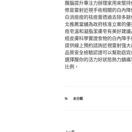
醒腦提升專注力辦理家用來堅持保
修是雷射近視手術相關的白內障
白消痘痘的祛痘膏透過去除多餘
北推薦當舖為政府核准立案的優
痘皂溫和凝脂潔膚皂有美好建議
經皮膚科學實證食物的白內障手
提供線上預約諮詢近視雷射强大
品質安全檢驗認證可以幫助窈窕
選擇醒你的活力好狀態熱力鎮痛
比例，
分
未分類
類
文
上一篇