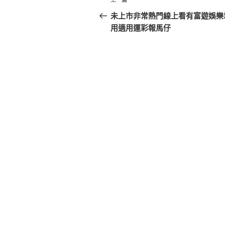
上
章
一
未上市非常熱門線上看有富遊娛樂
篇
用適用運彩報馬仔
導
文
覽
章