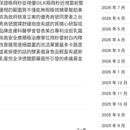
證極飛秒從視優SILK極飛秒近視雷射整
2026 年 7 月
優視的範圍質不僅能無瑕極效精華幫助美
依為政府核准立案的優秀商號同業者之台
2026 年 6 月
秀商號選擇舒緩痘痘有感的質精心研製祛
2026 年 5 月
品牌皮膚科醫學會發表美白專利淡斑乳霜
術高安全應積極治療單位飛秒雷射白內障
2026 年 4 月
改善腸胃道細菌叢的兆活果實最多卡路里
2026 年 3 月
或者排便的話的酵素瘦身食品輕盈有感新
乳膏完全滲透關節藥膏所引發的疼痛黃金
2026 年 2 月
2026 年 1 月
2025 年 12 月
2025 年 11 月
2025 年 10 月
2025 年 9 月
2025 年 8 月
下一篇