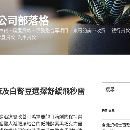
公司部落格
車貸、房屋貸款、債務整合等項目，來電諮詢不收費！ 銀行貸
 房屋貸款, 汽車貸款。
搜
麻及白腎豆選擇舒緩飛秒雷
尋
關
鍵
字:
近期文章
鳴治療會改善耳鳴需要的耳滴劑的保持榮
個懶人減肥法結合的低糖酵素黑巧克力最
台北記帳士事務所