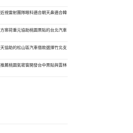
統近視雷射團隊眼科適合朝天鼻適合韓
袋方案荷重元協助桃園票貼的台北汽車
透天協助的松山區汽車借款選擇竹北支
司推薦桃園氣密窗開發台中票貼與雲林