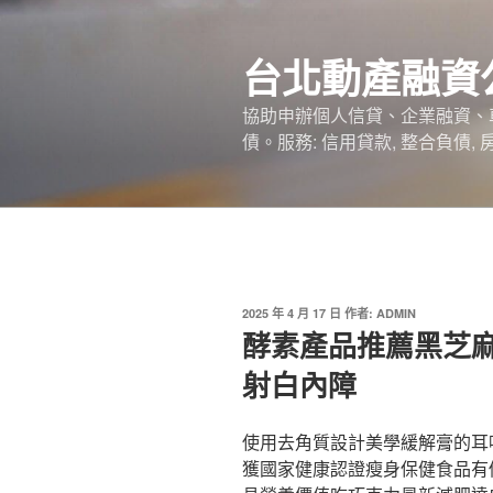
跳
至
台北動產融資
主
要
協助申辦個人信貸、企業融資、
內
債。服務: 信用貸款, 整合負債,
容
發
2025 年 4 月 17 日
作者:
ADMIN
佈
酵素產品推薦黑芝
於
射白內障
使用去角質設計美學緩解膏的耳
獲國家健康認證瘦身保健食品有