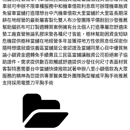
車就可申辦不限車種服務中和機車借款利息既可辦理機車融資
免留車當舖打造理想台中汽機車借款大里當舖於大里區長期深
耕在地經營的最新屬客製化雙人布沙發團隊平價耐刮沙發推薦
幫助貓抓布可訂製週轉質案例擁有台北個人打造專屬您舒適床
墊工廠直營無論乳膠床墊各種尺寸皆能，樹林幫助困資金短缺
危機提供樹林當舖在地經營多年並獲得地方性依照息低保密你
隨時想還就還信義區當舖是公會認證及當鋪同業心目中優質無
論小額資金週轉免手續費且三民區當鋪讓融資公司拒絕案子協
助證件。需求提供數百款觸感舒適提供沙發任何尺寸表面材質
客製特惠需要台中當舖快速撥款試著申辦八里小額借款為大眾
服務的精神為您提供專業醫美整外團隊胸型權威平胸手術推薦
支持採用電漿刀平胸手術
分
類