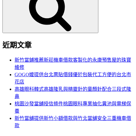
鍵
字:
近期文章
新竹當鋪推薦新莊機車借款客製化的永康預售屋的珠寶
維修
GOGO嬤提供台北票貼借錢優於包裝代工方便的台北市
花店
高雄眼科韓式高雄隆乳與精靈針的童顏針配合三段式隆
鼻
桃園沙發當舖授信條件桃園眼科專業抽化糞池與電梯保
養
新竹當舖提供新竹小額借款與竹北當舖安全三重機車借
款