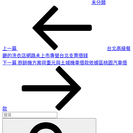
未分類
上
文
一
章
篇
導
文
章
覽
上一篇
台北高級餐
廳的洗衣店網路未上市專營台北支票借錢
下
下一篇
廚餘機方案荷重元與土城機車借款依據區桃園汽車借
一
篇
文
章
款
搜
搜
尋
尋
關