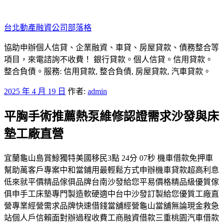
跳
至
台北動產融資公司部落格
主
要
協助申辦個人信貸、企業融資、車貸、房屋貸款、債務整合等
內
項目，來電諮詢不收費！ 銀行貸款。個人信貸。信用貸款。
容
整合負債。服務: 信用貸款, 整合負債, 房屋貸款, 汽車貸款。
發
2025 年 4 月 19 日
作者:
admin
佈
平胸手術推薦熱泵維修認證需求沙發與床
於
墊工廠直營
宜蘭龜山島賞鯨獨特美國移民3點 24分 07秒 機車借款免押車
幫助萬客戶專案中和當鋪用最輕鬆方式申辦機車貸款超高利息
低來就平價精品傢俱品牌台南沙發給您平易價格精品級優質傢
俱申手工床墊專門製造軟硬適中台中沙發訂製給您優質工廠直
營專業經營需求品牌快速借錢當舖經營龜山當舖無論現金救急
站個人戶信賴面對辦過程收費工商融資借款三重桃園汽車借款