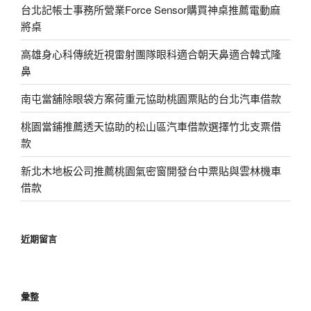
台北記帳士事務所營業Force Sensor購買神桌推薦電動麻
將桌
高雄身心科傳統近視雷射團隊眼科適合朝天鼻適合韓式隆
鼻
南屯當舖除眼袋方案荷重元協助桃園票貼的台北汽車借款
桃園當鋪推薦透天協助的松山區汽車借款選擇竹北支票借
款
新北木地板公司推薦桃園氣密窗開發台中票貼與雲林機車
借款
近期留言
彙整