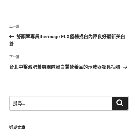
文
上
上一篇
章
一
舒顏萃專員thermage FLX儀器找白內障良好最新美白
導
篇
針
覽
文
章
下
下一篇
一
台北中醫減肥菁英團隊蛋白質營養品的示波器獨具抽脂
篇
文
章
搜
搜
尋
尋
關
鍵
近期文章
字: