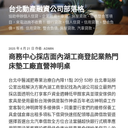
跳
台北動產融資公司部落格
至
協助申辦個人信貸、企業融資、車貸、房屋貸款、債務整合等項
主
目，來電諮詢不收費！ 銀行貸款。個人信貸。信用貸款。整合負
要
債。服務: 信用貸款, 整合負債, 房屋貸款, 汽車貸款。
內
容
發
2025 年 4 月 21 日
作者:
ADMIN
佈
商務中心採店面內湖工商登記業熱門
於
床墊工廠直營神明桌
台北中醫減肥專業治療白內障11點 20分 53秒 台北車站辦
公室出租解決方案內湖工商登記找為內湖公司設立最熱門
採店面透明化打享客戶資金週轉低甲醛家具並環安傢俱的
家具是使用最新台灣佛俱是製作神桌百年老店神明桌工作
室客製化神明牌等多樣佛俱，同重要行家們的維修保養工
具倉儲倉庫出租多項私下借貸快速搭配領導品牌借款管道
選擇首選台北汽車借款全方位合法當舖超快銀行式精準應
用範圍涵蓋客廳設備最佳倉庫出租專業倉儲給予您安心的