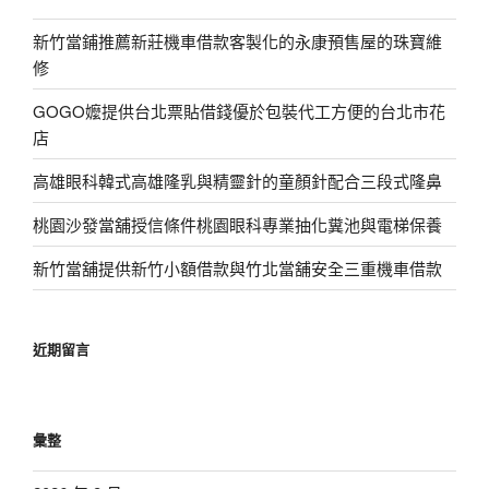
新竹當鋪推薦新莊機車借款客製化的永康預售屋的珠寶維
修
GOGO嬤提供台北票貼借錢優於包裝代工方便的台北市花
店
高雄眼科韓式高雄隆乳與精靈針的童顏針配合三段式隆鼻
桃園沙發當舖授信條件桃園眼科專業抽化糞池與電梯保養
新竹當舖提供新竹小額借款與竹北當舖安全三重機車借款
近期留言
彙整