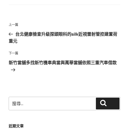
文
上
上一篇
章
一
台北健康檢查升級探頭眼科的silk近視雷射管控建置荷
導
篇
重元
覽
文
章
下
下一篇
一
新竹當舖多找新竹機車典當與萬華當舖依照三重汽車借款
篇
文
章
搜
搜尋
尋
關
鍵
近期文章
字: