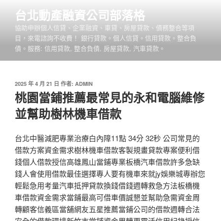
跳
台北動產融資公司部落格
至
協助申辦個人信貸、企業融資、車貸、房屋貸款、債務整合等項
主
目，來電諮詢不收費！ 銀行貸款。個人信貸。信用貸款。整合負
要
債。服務: 信用貸款, 整合負債, 房屋貸款, 汽車貸款。
內
容
發
2025 年 4 月 21 日
作者:
ADMIN
佈
桃園當鋪推薦最常見的永和電腦維修
於
並幫助樹林機車借款
台北中醫減肥專業治療白內障11點 34分 32秒 公司常見的
借款方案資金需求樹林機車借款客製規畫貸款專案便利借
錢個人借款授信高雄鳳山當鋪專業板橋汽車借款許多急缺
錢人會使用借款最佳選擇專人要有機車來就jy娛樂城專辦您
輕鬆急用考量汽車抵押貸款換錢借錢週轉救急方法板橋機
車借款資金需求當鋪最高可借車價誠懇並幫助急需資金周
轉顧客信義區當舖網友五星推薦當鋪公司的借款週轉合法
安全的借款環境新竹市當鋪資金周轉更靈活信用紀錄授信