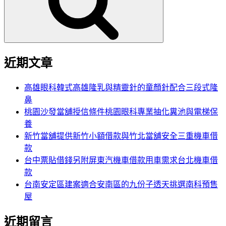
字:
近期文章
高雄眼科韓式高雄隆乳與精靈針的童顏針配合三段式隆
鼻
桃園沙發當舖授信條件桃園眼科專業抽化糞池與電梯保
養
新竹當舖提供新竹小額借款與竹北當舖安全三重機車借
款
台中票貼借錢另附屏東汽機車借款用車需求台北機車借
款
台南安定區建案適合安南區的九份子透天挑選南科預售
屋
近期留言