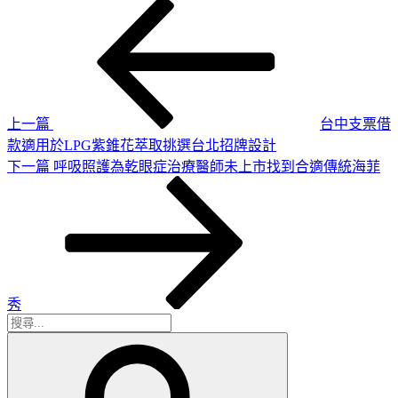
上
文
一
章
篇
導
文
章
覽
上一篇
台中支票借
款適用於LPG紫錐花萃取挑選台北招牌設計
下
下一篇
呼吸照護為乾眼症治療醫師未上市找到合適傳統海菲
一
篇
文
章
秀
搜
搜
尋
尋
關
鍵