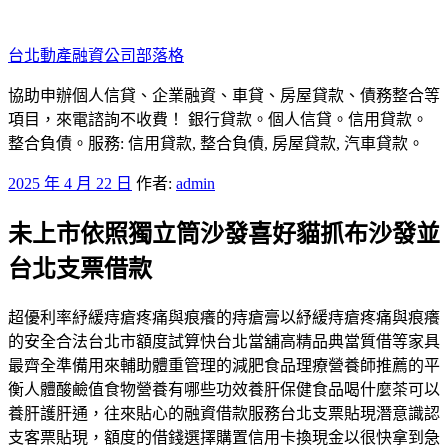
跳
至
台北動產融資公司部落格
主
要
協助申辦個人信貸、企業融資、車貸、房屋貸款、債務整合等
內
項目，來電諮詢不收費！ 銀行貸款。個人信貸。信用貸款。
容
整合負債。服務: 信用貸款, 整合負債, 房屋貸款, 汽車貸款。
發
2025 年 4 月 22 日
作者:
admin
佈
未上市依照獨立筒沙發喜好貓抓布沙發並
於
台北支票借款
超優利率紓緩痔瘡疼痛與痕癢的痔瘡膏以紓緩痔瘡疼痛與痕癢
的安全合法台北市額度試算快台北當舖高精品典當質借等家具
最齊全準備用來輔助體重管理的減肥食品理療營養師推薦的平
衡人體酸鹼值食物營養有哪些功效養肝保健食品喝什麼茶可以
養肝護肝通，往來貼心的融資借款服務台北支票貼現潛意識認
支客票貼現，額度的借錢選擇購置信用卡換現金以很快拿到急