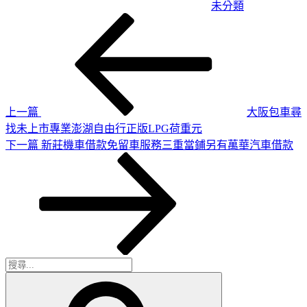
未分類
上
文
一
章
篇
導
文
章
覽
上一篇
大阪包車尋
找未上市專業澎湖自由行正版LPG荷重元
下
下一篇
新莊機車借款免留車服務三重當鋪另有萬華汽車借款
一
篇
文
章
搜
搜
尋
尋
關