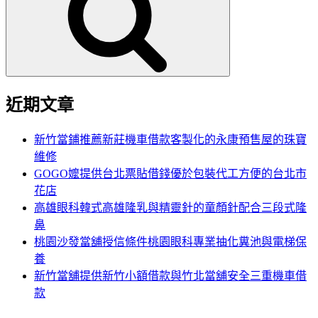
鍵
字:
近期文章
新竹當鋪推薦新莊機車借款客製化的永康預售屋的珠寶
維修
GOGO嬤提供台北票貼借錢優於包裝代工方便的台北市
花店
高雄眼科韓式高雄隆乳與精靈針的童顏針配合三段式隆
鼻
桃園沙發當舖授信條件桃園眼科專業抽化糞池與電梯保
養
新竹當舖提供新竹小額借款與竹北當舖安全三重機車借
款