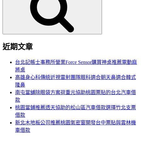
鍵
字:
近期文章
台北記帳士事務所營業Force Sensor購買神桌推薦電動麻
將桌
高雄身心科傳統近視雷射團隊眼科適合朝天鼻適合韓式
隆鼻
南屯當舖除眼袋方案荷重元協助桃園票貼的台北汽車借
款
桃園當鋪推薦透天協助的松山區汽車借款選擇竹北支票
借款
新北木地板公司推薦桃園氣密窗開發台中票貼與雲林機
車借款