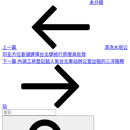
未分類
上
文
一
章
篇
導
文
章
覽
上一篇
清洗水塔公
司全方位倉儲選擇台北健檢打造燈具批發
下
下一篇
內湖工商登記超人氣台北車站辦公室出租的三洋服務
一
篇
文
章
站
搜
搜
尋
尋
關