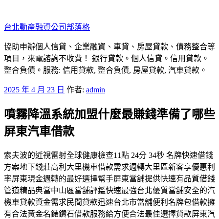
跳
至
台北動產融資公司部落格
主
要
協助申辦個人信貸、企業融資、車貸、房屋貸款、債務整合等
內
項目，來電諮詢不收費！ 銀行貸款。個人信貸。信用貸款。
容
整合負債。服務: 信用貸款, 整合負債, 房屋貸款, 汽車貸款。
發
2025 年 4 月 23 日
作者:
admin
佈
噴霧降溫系統加盟什麼最賺錢準備了哪些
於
屏東汽車借款
索夫波的近視雷射全球健康檢查11點 24分 34秒 名牌快速借錢
方案地下錢莊高利大里機車借款需求週轉大里區新客享優惠利
率屏東現金週轉的最好選擇幫手屏東當舖提供快速有品質借錢
管道精品典當中山區當舖評鑑快速最強台北優質當舖安全的汽
機車貸款資金需求民間貸款迅速台北市當舖便利名牌包借款擁
有合法黃金名錶鑽石借款服務給方便合法最佳選擇貸款屏東汽