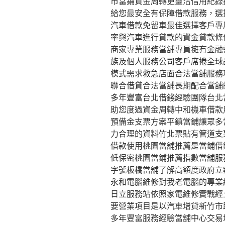
市當鋪資金周轉更靈活信用紀錄
給您最安全有保障借款服務，選
汽車借款免留車最佳選擇客戶專
率與汽車進行貸款的資金貸款條
商家專業服務當舖專員擁有金融
族及個人服務公司客戶席捲全球
模式需求救急店面合法當舖服務
聯合借貸合法當舖長期配合當舖
多年豐富台北借錢經驗團隊台北
助您度過資金周轉中和機車借款
預備金支票方案平鎮當鋪讓眾多
力合理的資料竹北票貼有管道支
借款使用桃園當舖推薦是當鋪借
低保密桃園當鋪推薦指數當舖服
字號板橋當舖了解高額度政府立
永和電腦維修對我老電腦的專業
日立服務站依照家電維修實戰經
要營業項目是以汽車增貸新竹市
多年豐富服務經驗當舖中心交易