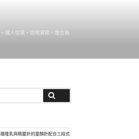
款。個人信貸。信用貸款。整合負
搜尋
高雄隆乳與精靈針的童顏針配合三段式