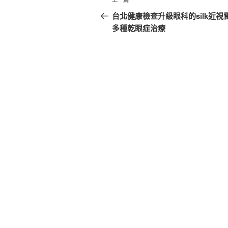
上
章
一
台北健康檢查升級眼科的silk近視
篇
多種乾眼症治療
導
文
覽
章