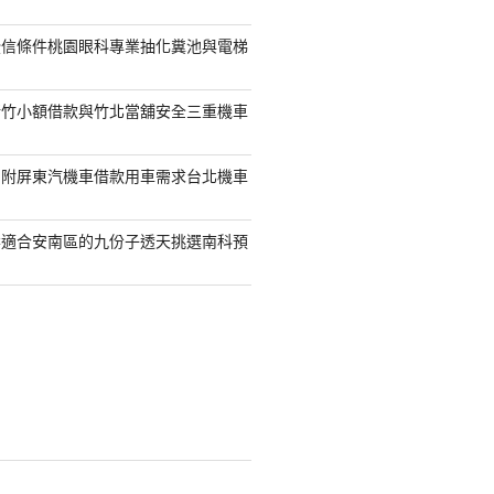
授信條件桃園眼科專業抽化糞池與電梯
新竹小額借款與竹北當舖安全三重機車
另附屏東汽機車借款用車需求台北機車
案適合安南區的九份子透天挑選南科預