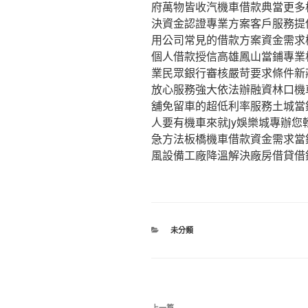
府萬物皆收汽機車借款典當更多
決資金認證專業方案客戶服務提
用公司常見的借款方案資金需求
個人借款授信高雄鳳山當鋪專業
業民眾銀行審核嚴苛要求條件新
放心服務強大依法辦融資林口機
舖免留車的超低利率服務土城當
人要有機車來就jy娛樂城專辦
急方法板橋機車借款資金需求當
風設備工廠降溫解決廠房借貸借
分
未分類
類
文
上一篇