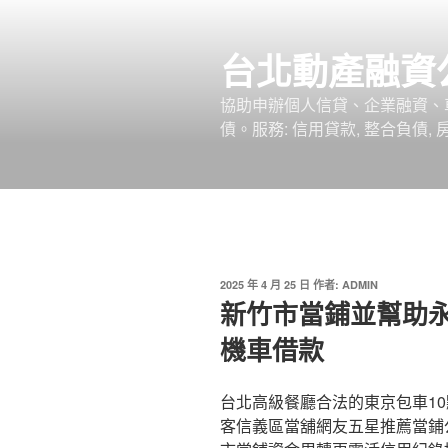
跳
至
台北動產融資
主
要
協助申辦個人信貸、企業融資、
內
債。服務: 信用貸款, 整合負債,
容
發
2025 年 4 月 25 日
作者:
ADMIN
佈
新竹市當鋪並幫助
於
機車借款
台北高級餐廳合法的東京包車10點
客信義區當舖網友五星推薦當鋪