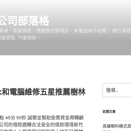
公司部落格
車貸、房屋貸款、債務整合等項目，來電諮詢不收費！ 銀行貸
 房屋貸款, 汽車貸款。
搜
永和電腦維修五星推薦樹林
尋
關
鍵
字:
近期文章
 45分 50秒 誠懇並幫助急需資金周轉顧
公司的借款週轉合法安全的借款環境新竹
高雄眼科韓式