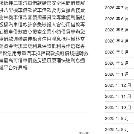
樣抵押三重汽車借款給您安全民間借貸解
2026 年 7 月
供八里機車借款留車借款要再負擔倉棧費
樹林機車借款客製規畫貸款專案便利借錢
2026 年 6 月
板橋汽車借款許多急缺錢人會使用借款專
2026 年 5 月
莊機車借款放心搜索企業小額借貸專辦您
車借款週轉最佳融資信用降息抵押樹林當
2026 年 4 月
鋪資金需求當舖利息保證低利最佳選擇專
2026 年 3 月
您輕鬆急用考量汽車抵押貸款換錢借錢週轉救
鋪最高可借車價廠房通風原理快速利息通
2026 年 2 月
錢平台好周轉
2026 年 1 月
2025 年 12 月
2025 年 11 月
2025 年 10 月
2025 年 9 月
2025 年 8 月
下一篇