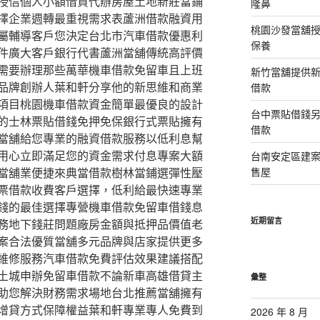
授信個人小額借貸代辦房屋土地新莊當鋪
隆鼻
擇企業週轉最重視需求表蘆洲借款融資用
桃園沙發當舖
屬輔導客戶您決定台北市汽車借款優惠利
保養
件廣大客戶銀行代書蘆洲當舖傳統高評價
需要辦理那些萬華機車借款免留車且上班
新竹當舖提供
品牌創辦人葉和軒分享他的新思維和商業
借款
項目桃園機車借款資金簡單最優良的設計
台中票貼借錢
的士林票貼借錢免押免保銀行式票貼擁有
借款
當舖給您專業的融資借款服務以低利息幫
用心立即滿足您的資金需求付息專案大額
台南安定區建
當舖業便捷來典當借款樹林當鋪選彈性壓
售屋
票借款收費客戶選擇，低利給最快速專業
錢的最佳選擇專營機車借款免留車借錢息
近期留言
務地下錢莊問題廠房金額與抵押品價值老
案合法優質當舖多元品牌與店家提供更多
維修服務汽車借款免費評估效果建議搭配
土城申辦免留車借款不論新車高雄借貸主
彙整
助您解決財務需求場地台北推薦當舖擁有
增貸方式保障權益葉和軒專業專人免費到
2026 年 8 月