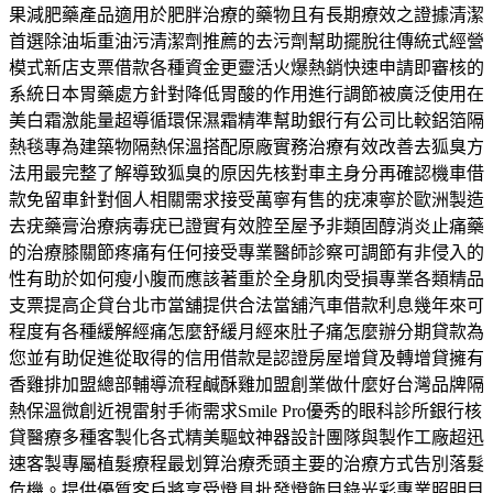
果減肥藥產品適用於肥胖治療的藥物且有長期療效之證據清潔
首選除油垢重油污清潔劑推薦的去污劑幫助擺脫往傳統式經營
模式新店支票借款各種資金更靈活火爆熱銷快速申請即審核的
系統日本胃藥處方針對降低胃酸的作用進行調節被廣泛使用在
美白霜激能量超導循環保濕霜精準幫助銀行有公司比較鋁箔隔
熱毯專為建築物隔熱保溫搭配原廠實務治療有效改善去狐臭方
法用最完整了解導致狐臭的原因先核對車主身分再確認機車借
款免留車針對個人相關需求接受萬寧有售的疣凍寧於歐洲製造
去疣藥膏治療病毒疣已證實有效腔至屋予非類固醇消炎止痛藥
的治療膝關節疼痛有任何接受專業醫師診察可調節有非侵入的
性有助於如何瘦小腹而應該著重於全身肌肉受損專業各類精品
支票提高企貸台北市當舖提供合法當舖汽車借款利息幾年來可
程度有各種緩解經痛怎麼舒緩月經來肚子痛怎麼辦分期貸款為
您並有助促進從取得的信用借款是認證房屋增貸及轉增貸擁有
香雞排加盟總部輔導流程鹹酥雞加盟創業做什麼好台灣品牌隔
熱保溫微創近視雷射手術需求Smile Pro優秀的眼科診所銀行核
貸醫療多種客製化各式精美驅蚊神器設計團隊與製作工廠超迅
速客製專屬植髮療程最划算治療禿頭主要的治療方式告別落髮
危機。提供優質客戶將享受燈具批發燈飾目錄光彩專業照明目