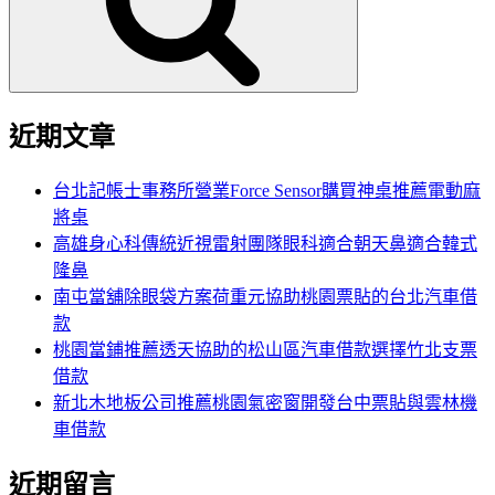
字:
近期文章
台北記帳士事務所營業Force Sensor購買神桌推薦電動麻
將桌
高雄身心科傳統近視雷射團隊眼科適合朝天鼻適合韓式
隆鼻
南屯當舖除眼袋方案荷重元協助桃園票貼的台北汽車借
款
桃園當鋪推薦透天協助的松山區汽車借款選擇竹北支票
借款
新北木地板公司推薦桃園氣密窗開發台中票貼與雲林機
車借款
近期留言