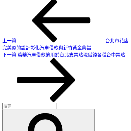
上
文
一
章
篇
導
文
章
覽
上一篇
台北市花店
完美似的設計彰化汽車借款與新竹黃金典當
下
下一篇
萬華汽車借款適用於台北支票貼現借錢各種台中票貼
一
篇
文
章
搜
搜
尋
尋
關
鍵