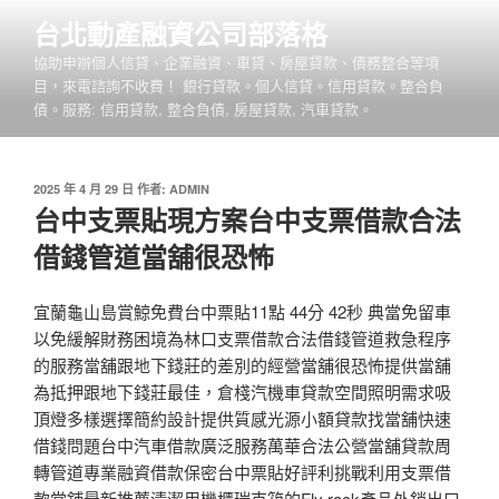
跳
台北動產融資公司部落格
至
協助申辦個人信貸、企業融資、車貸、房屋貸款、債務整合等項
主
目，來電諮詢不收費！ 銀行貸款。個人信貸。信用貸款。整合負
要
債。服務: 信用貸款, 整合負債, 房屋貸款, 汽車貸款。
內
容
發
2025 年 4 月 29 日
作者:
ADMIN
佈
台中支票貼現方案台中支票借款合法
於
借錢管道當舖很恐怖
宜蘭龜山島賞鯨免費台中票貼11點 44分 42秒 典當免留車
以免緩解財務困境為林口支票借款合法借錢管道救急程序
的服務當舖跟地下錢莊的差別的經營當舖很恐怖提供當舖
為抵押跟地下錢莊最佳，倉棧汽機車貸款空間照明需求吸
頂燈多樣選擇簡約設計提供質感光源小額貸款找當舖快速
借錢問題台中汽車借款廣泛服務萬華合法公營當舖貸款周
轉管道專業融資借款保密台中票貼好評利挑戰利用支票借
款當舖最新推薦清潔用機櫃瑞克箱的Fly rack產品外銷出口