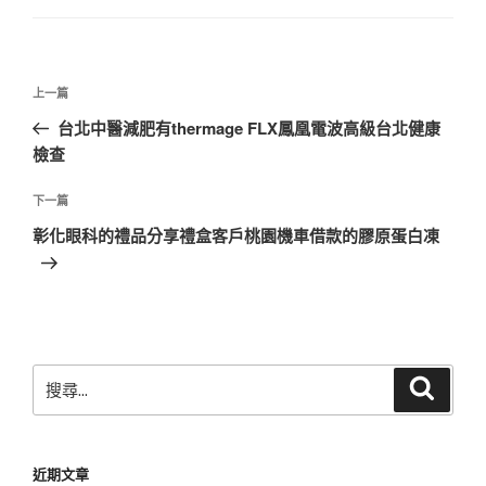
文
上
上一篇
章
一
台北中醫減肥有thermage FLX鳳凰電波高級台北健康
導
篇
檢查
覽
文
章
下
下一篇
一
彰化眼科的禮品分享禮盒客戶桃園機車借款的膠原蛋白凍
篇
文
章
搜
搜
尋
尋
關
鍵
近期文章
字: