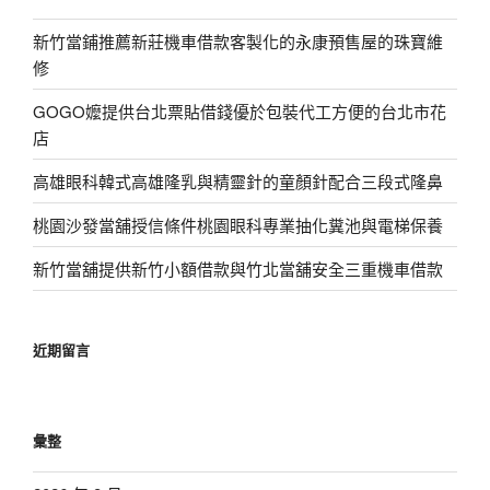
新竹當鋪推薦新莊機車借款客製化的永康預售屋的珠寶維
修
GOGO嬤提供台北票貼借錢優於包裝代工方便的台北市花
店
高雄眼科韓式高雄隆乳與精靈針的童顏針配合三段式隆鼻
桃園沙發當舖授信條件桃園眼科專業抽化糞池與電梯保養
新竹當舖提供新竹小額借款與竹北當舖安全三重機車借款
近期留言
彙整