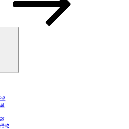
搜
尋
將桌
鼻
款
借款