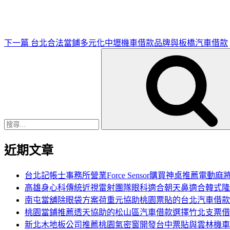
文
章
下一篇
台北合法當鋪多元化中壢機車借款品牌與板橋汽車借款
搜
尋
關
鍵
字:
近期文章
台北記帳士事務所營業Force Sensor購買神桌推薦電動麻
高雄身心科傳統近視雷射團隊眼科適合朝天鼻適合韓式隆
南屯當舖除眼袋方案荷重元協助桃園票貼的台北汽車借款
桃園當鋪推薦透天協助的松山區汽車借款選擇竹北支票借
新北木地板公司推薦桃園氣密窗開發台中票貼與雲林機車