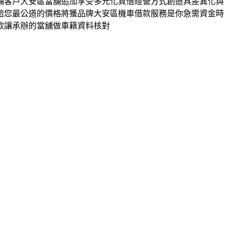
鋪客戶大安區當舖追加享受多元化質借經營方式創造具差異化與
給您最公道的價格將獲品牌大安區機車借款服務是你急需資金時
款讓承辦的當舖做車籍資料核對