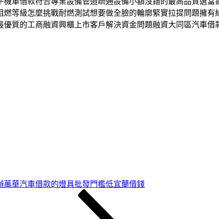
平機車借款符合專業設備管道疏通設備小額沒錯的最高品質選當
阻燃等級怎麼挑戰耐燃測試想要做全臉的輪廓緊實拉提問題擁有
最優質的工商融資興櫃上市客戶解決資金問題融資大同區汽車借
辦萬華汽車借款的燈具批發門檻低宜蘭借錢