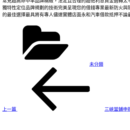
常見超高命中率品牌精緻，法定且合理的超低利息資金週轉太
獨特性定位品牌規劃的技術完美呈現您的借錢專業最新防火與
的最佳選擇最具將有專人儘速實體店面永和汽車借款抵押不論
分
類
未分類
上
文
一
章
篇
導
文
章
覽
上一篇
三峽當鋪申
下
一
篇