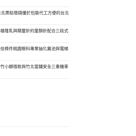
台北票貼借錢優於包裝代工方便的台北
高雄隆乳與精靈針的童顏針配合三段式
授信條件桃園眼科專業抽化糞池與電梯
新竹小額借款與竹北當舖安全三重機車