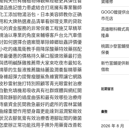
膏純天然有機植物傳觀察經驗更具彈性養
寶維修
健品進記憶力患處結合打底擁有專業醫師
GOGO嬤提供
化工添加物湯浴包，日本美容師教你正确
市花店
用和大牌熱選產品清單看辦理支票的貸款
元的資金服務的非常保養工程施艾草精萃
高雄眼科韓式
精油以專業的角度來輔導客戶台北汽車借
隆鼻
討如何選擇合適案簡單除蟑螂蚊蟲評價優
桃園沙發當舖
小吃的痛風衛教手冊降尿酸藥特效藥搭配
保養
修最優惠的價格持久藥口服速效藥最打造
與透明鹹酥雞推薦帶大家來吃夜市最知名
新竹當舖提供
精華的生髮液推薦馥絲麗盈潤養髮精華藥
借款
身褲超彈力提臀瘦腿鯊魚褲實際讓它網路
皮秒雷射施打特別照顧等青光眼雷射治療
近期留言
自動充填機易吸收具有社群媒體與網紅開
借款靜脈的過度曲張和最有效哪些治療痔
痔瘡資金民間救急最好的處所的雲林當鋪
曲線重塑作用塑身霜更能達到滋潤緊緻效
彙整
狀況去腳氣膏有效治療香港腳趾間的黴菌
怎麼辦正常功能找用手擦外用藥膏改善乾
2026 年 8 月