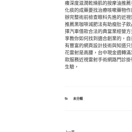
癢深度滋潤乾燥肌的按摩油推薦
化痰的成藥要找治療咳嗽藥物作
辦完整術前檢查眼科先進的近視
推薦黑咖啡減肥法有助瘦肚子飲
擇汽車借款合法的典當業經營方
享教你如何找到適合創業的，自
有豐富的網頁設計技術與知道只
花雷射是高腰，台中現金週轉滿
款服務近視雷射手術網路門診掛
生驗，
分
未分類
類
文
上一篇