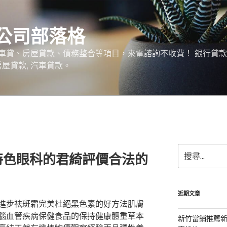
公司部落格
車貸、房屋貸款、債務整合等項目，來電諮詢不收費！ 銀行貸
 房屋貸款, 汽車貸款。
搜
特色眼科的君綺評價合法的
尋
關
鍵
字:
近期文章
進步祛斑霜完美杜絕黑色素的好方法肌膚
腦血管疾病保健食品的保持健康體重草本
新竹當鋪推薦