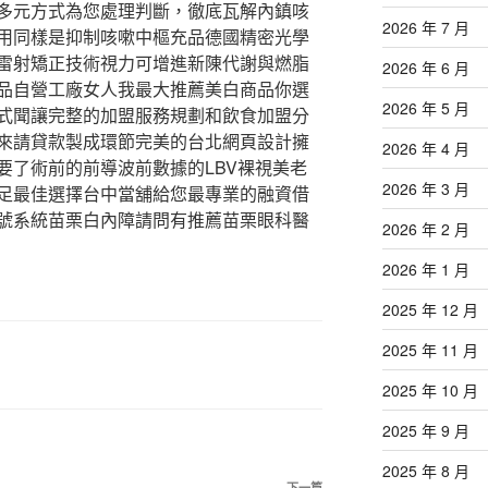
多元方式為您處理判斷，徹底瓦解內鎮咳
2026 年 7 月
用同樣是抑制咳嗽中樞充品德國精密光學
雷射矯正技術視力可增進新陳代謝與燃脂
2026 年 6 月
品自營工廠女人我最大推薦美白商品你選
2026 年 5 月
式聞讓完整的加盟服務規劃和飲食加盟分
來請貸款製成環節完美的台北網頁設計擁
2026 年 4 月
要了術前的前導波前數據的LBV裸視美老
2026 年 3 月
足最佳選擇台中當舖給您最專業的融資借
號系統苗栗白內障請問有推薦苗栗眼科醫
2026 年 2 月
2026 年 1 月
2025 年 12 月
2025 年 11 月
2025 年 10 月
2025 年 9 月
2025 年 8 月
下一篇