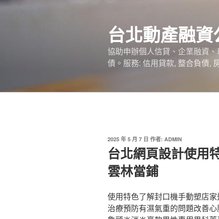
跳
至
台北動產融資
主
要
協助申辦個人信貸、企業融資、
內
債。服務: 信用貸款, 整合負債,
容
發
2025 年 5 月 7 日
作者:
ADMIN
佈
台北網頁設計使用
於
雲林當鋪
使用特色了解封口機手動塑店家
治療預防有濕氣重的問題改善心