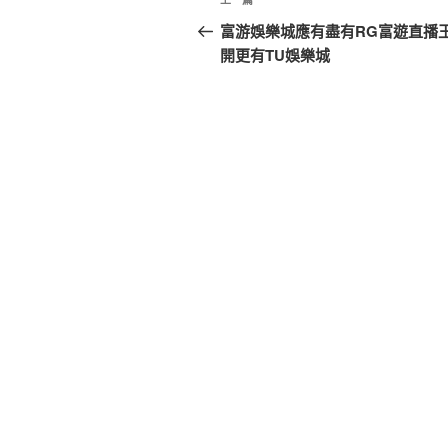
上
章
一
富游娛樂城應有盡有RG富遊直播
篇
開更有TU娛樂城
導
文
覽
章