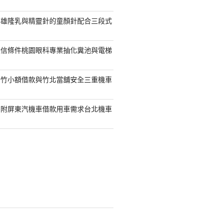
高雄隆乳與精靈針的童顏針配合三段式
授信條件桃園眼科專業抽化糞池與電梯
新竹小額借款與竹北當舖安全三重機車
另附屏東汽機車借款用車需求台北機車