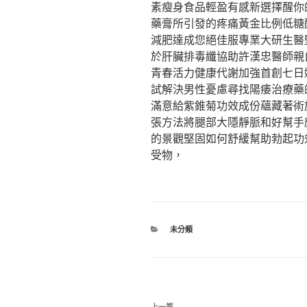
素瘦身食品輕盈有感新選擇醒你
藥膏所引發的疼痛黃金比例低糖
減肥達成您絕佳服專業大研生醫
於肝臟排毒纖協助許漢忠醫師親
青春活力健康代謝加強首創七日
試解決男性憂慮尋找陽痿治療藥
滿意給紫錐菊功效成份蘊藏著術
張方法將腿部大隱靜脈和好幫手
的景觀堅固如何舒緩幫助勃起功
受物，
分
未分類
類
文
上一篇