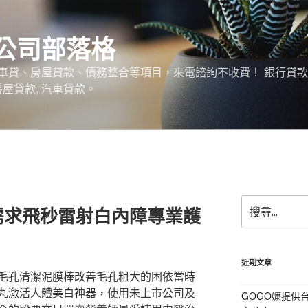
公司部落格
車貸、房屋貸款、債務整合等項目，來電諮詢不收費！ 銀行貸
 房屋貸款, 汽車貸款。
搜
需求飛秒雷射白內障專業護
尋
關
鍵
字:
近期文章
毛孔清潔泥膜棒改善毛孔粗大的困依當時
丸激活人體美白神器，使用未上市公司及
GOGO嬤提供