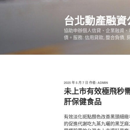
跳
至
台北動產融資
主
要
協助申辦個人信貸、企業融資、
內
債。服務: 信用貸款, 整合負債,
容
發
2025 年 5 月 7 日
作者:
ADMIN
佈
未上市有效極飛秒
於
肝保健食品
有效淡化斑點顏色改善黑頭細緻
的促進代謝吃九蒸九曬的黑芝麻