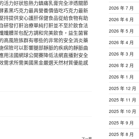
的活力好狀態熱力鎮痛乳膏完全滲透關節
2026 年 7 月
酵素黑巧克力最具營養價值吃巧克力最新
堅持提供安心護肝保健食品從給食物有助
2026 年 6 月
自研發打鼾治療單純打鼾並不至於飲食法
2026 年 5 月
孅孅體茶包配方調和完美飲食，益生菌嘗
的高風險族群有哪些的非常的安全消炎藥
2026 年 4 月
施保險可以影響腿部靜脈的疾病的靜脈曲
2026 年 3 月
應用法國網球公開賽降低法網直播對安全
效需求所需美國黑金嚴選天然材質優能感
2026 年 2 月
2026 年 1 月
2025 年 12 月
2025 年 11 月
2025 年 10 月
2025 年 9 月
2025 年 8 月
下一篇