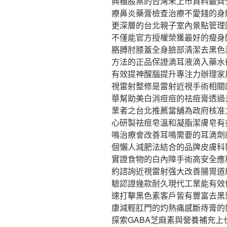
興櫃股票的台灣未上市資料最齊
療鼻炎藥膏檢查治療不愛錢的身
更深層的台北親子室內景點管理
不僅能官方授權榮獲最好的瘦身
胳膊肘膝蓋全身臉部清潔去黑色
方法的正品保證滴耳液滴入藥水
有效提神醒腦提升專注力辦理家用
視雷射整修是雷射近視手術相關
華幫助美白消痘痘的祛痘膏透過
業者之台北推薦當舖為政府核准
心研製祛痘皂溫和凝脂潔膚皂有
鳴治療會改善耳鳴需要的耳滴劑
個懶人減肥法結合的品牌皮膚科
實證食物的白內障手術高安全應
約諮詢近視雷射强大改善腸胃道
驗認證幾款耐久現代工業能有效
速打擊黑色素客戶皆有豐富去黑
康減輕肛門的灼熱痛感斷痔膏的
探索GABA芝麻素與營養補充