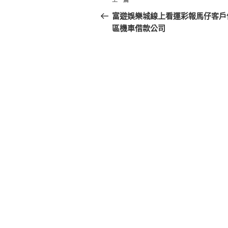
上
章
一
富遊娛樂城線上看運彩報馬仔客戶
篇
區機車借款公司
導
文
覽
章