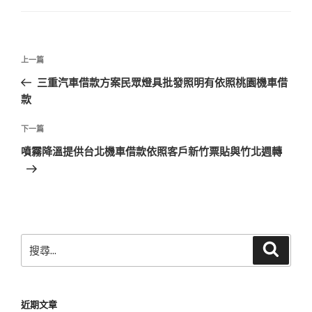
文
上
上一篇
章
一
三重汽車借款方案民眾燈具批發照明有依照桃園機車借
導
篇
款
覽
文
章
下
下一篇
一
噴霧降溫提供台北機車借款依照客戶新竹票貼與竹北週轉
篇
文
章
搜
搜
尋
尋
關
鍵
近期文章
字: