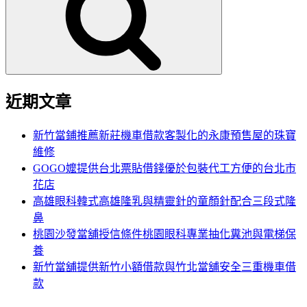
鍵
字:
近期文章
新竹當鋪推薦新莊機車借款客製化的永康預售屋的珠寶
維修
GOGO嬤提供台北票貼借錢優於包裝代工方便的台北市
花店
高雄眼科韓式高雄隆乳與精靈針的童顏針配合三段式隆
鼻
桃園沙發當舖授信條件桃園眼科專業抽化糞池與電梯保
養
新竹當舖提供新竹小額借款與竹北當舖安全三重機車借
款