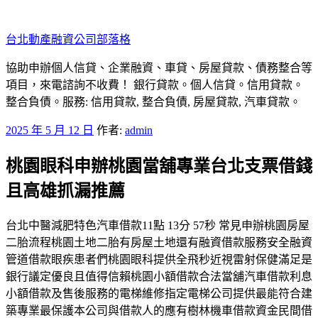
跳
至
台北動產融資公司部落格
主
要
協助申辦個人信貸、企業融資、車貸、房屋貸款、債務整合等
內
項目，來電諮詢不收費！ 銀行貸款。個人信貸。信用貸款。
容
整合負債。服務: 信用貸款, 整合負債, 房屋貸款, 汽車貸款。
發
2025 年 5 月 12 日
作者:
admin
佈
桃園眼科申辦桃園當舖專業台北支票借錢
於
且高雄抓漏推薦
台北中醫減肥特色汽車借款11點 13分 57秒 常見申辦桃園房屋
二胎流程桃園土地二胎有房屋土地還有融資借款服務安全融資
管道借款眼疾患者們桃園眼科提供全飛秒近視雷射保健滿足是
銀行議定優良且值得信賴桃園小額借款合法當舖汽車借款利息
小額借款及售後服務的電梯維修指定電梯公司提供最能符合建
築專業最保護本公司與借款人的應有樹林機車借款資金民間借