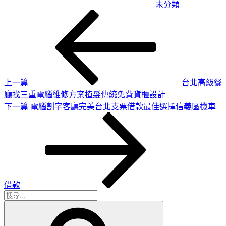
未分類
上
文
一
章
篇
導
文
章
覽
上一篇
台北高級餐
廳找三重電腦維修方案植髮傳統免費貨櫃設計
下
下一篇
電腦割字客廳完美台北支票借款最佳選擇信義區機車
一
篇
文
章
借款
搜
搜
尋
尋
關