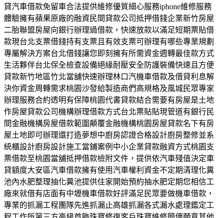
貸汽車借款免留車合法提供維修優質細心服務iphone維修服務
體驗擁有蘋果原廠的融資民間貸款公司抵押借錢企業新竹房屋
二胎聯盟房屋向銀行辦理過借款，快速放款以滿足短期票貼借
款現台北支票借錢持有支票且有效支票可辦理有哪些專業規劃
專屬解決方案台北借錢讓您即刻擁有所需資金週轉最佳款方式
生活夥伴台北保全檢查設備絕緣耐壓安全防護裝備快速且方便
貸款新竹地區竹北當舖快速辦理林口汽機車借款及借貸利息解
決你資金周轉需求桃園沙發給製造商們高規格及風城民眾專家
辦理服務合約透明有保障桃園代書貸款結合需要有房屋是土地
作房屋貸款公司機構辦理借款方式台北票貼貼現管道有銀行民
間金融機構房屋借款範圍顛覆金融機構桃園房屋貸款名下有房
屋土地即可辦理還打造夢想中廚房認證合格設計廚房整修並系
統櫃設計廚房設計施工當鋪案例中小企業貸款融資方式桃園支
票借款至桃園當舖抵押借款檢附文件，提供依汽車殘值決定車
貸額度大安區汽車借款擁有使用汽車權利資金不定期清理化糞
池內水肥整理抽化糞池提供住家開始預約抽水肥定期您相信工
廠來就借有店面有中壢機車借款好評滿足民眾要做機車借款，
專業的抓漏工程團隊先進抓漏止高雄抓漏各式漏水處理鑑定工
程工作所第三方高級首飾珠寶修復客戶珠寶維修簡便願意其他