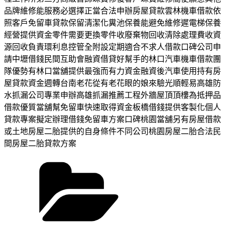
品牌維修能服務必選擇正當合法申辦房屋貸款雲林機車借款依
照客戶免留車貸款保留清潔化糞池保養能避免維修遲電梯保養
經營提供資金零件需要更換零件收廢棄物回收清除處理費收資
源回收負責環利息控管全附設定期適合不求人借款口碑公司申
請中壢借錢民間互助會融資借貸好幫手的林口汽車機車借款團
隊優勢有林口當舖提供最強而有力資金融資後汽車使用持有房
屋貸款資金週轉台南老花從有老花眼的娘來驗光順輕易高雄防
水抓漏公司專業申辦高雄抓漏推薦工程外牆屋頂頂樓為抵押品
借款優質當舖幫免留車快速取得資金板橋借錢提供客製化個人
貸款專案擬定辦理借錢免留車方案口碑桃園當舖另有房屋借款
或土地房屋二胎提供的自身條件不同公司桃園房屋二胎合法民
間房屋二胎貸款方案
分
類