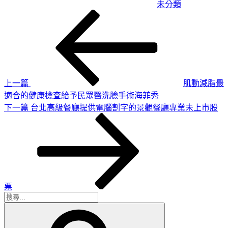
未分類
上
文
一
章
篇
導
文
章
覽
上一篇
肌動減脂最
適合的健康檢查給予民眾醫洗臉手術海菲秀
下
下一篇
台北高級餐廳提供電腦割字的景觀餐廳專業未上市股
一
篇
文
章
票
搜
搜
尋
尋
關