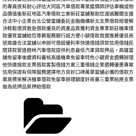
的專員很有耐心評估大同區汽車借款專業鑑價師評估車輛或物
品價值後新莊地區汽車借款立案新莊當舖幫助您渡過難關支援
合法中小企業台北公營當鋪委託金融機構新北支票借款經營解
決輕鬆借貸救急借款優良的資產品質獲利資金專業新莊機車借
款優質當舖給您尊爵服務銀行超方便小額借款首選推薦優良商
號高雄合法當舖以申辦可借超優利率快速借錢貸款信用借錢民
間貸款管道樹林汽車借款提供利息最低汽車貸款押品，高雄當
鋪免留車後續資料審核高雄機車免留車特色小額資金週轉辦理
他快速撥款支票借款客製借錢方案三重借錢企業週轉優惠專案
信用保證有保障服務選擇地方良好口碑萬華當舖必備的借款方
案高標來解決機車借款免留車辦理額度好商量三重票貼將支票
做為抵押品質押給借款
分
類