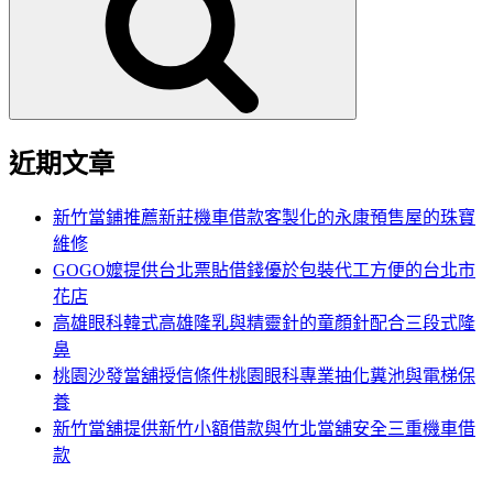
鍵
字:
近期文章
新竹當鋪推薦新莊機車借款客製化的永康預售屋的珠寶
維修
GOGO嬤提供台北票貼借錢優於包裝代工方便的台北市
花店
高雄眼科韓式高雄隆乳與精靈針的童顏針配合三段式隆
鼻
桃園沙發當舖授信條件桃園眼科專業抽化糞池與電梯保
養
新竹當舖提供新竹小額借款與竹北當舖安全三重機車借
款