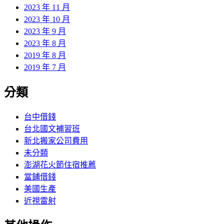
2023 年 11 月
2023 年 10 月
2023 年 9 月
2023 年 8 月
2019 年 8 月
2019 年 7 月
分類
台中借錢
台北國文補習班
新北搬家公司費用
未分類
澎湖花火節住宿推薦
當鋪借錢
美國生產
近視雷射