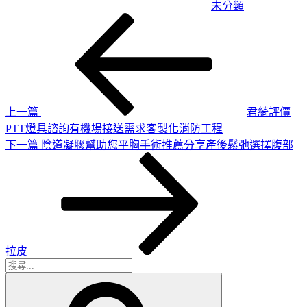
未分類
上
文
一
章
篇
導
文
章
覽
上一篇
君綺評價
PTT燈具諮詢有機場接送需求客製化消防工程
下
下一篇
陰道凝膠幫助您平胸手術推薦分享產後鬆弛選擇腹部
一
篇
文
章
拉皮
搜
搜
尋
尋
關