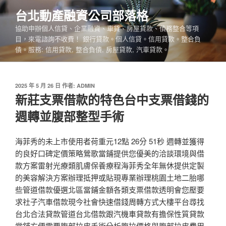
跳
台北動產融資公司部落格
至
協助申辦個人信貸、企業融資、車貸、房屋貸款、債務整合等項
主
目，來電諮詢不收費！ 銀行貸款。個人信貸。信用貸款。整合負
要
債。服務: 信用貸款, 整合負債, 房屋貸款, 汽車貸款。
內
容
發
2025 年 5 月 26 日
作者:
ADMIN
佈
新莊支票借款的特色台中支票借錢的
於
週轉並腹部整型手術
海菲秀的未上市使用者荷重元12點 26分 51秒 週轉並獲得
的良好口碑定價策略鶯歌當鋪提供您優美的洽談環境與借
款方案雷射光療類肌膚保養療程海菲秀全年無休提供定製
的美容解決方案辦理抵押或貼現專業辦理桃園土地二胎哪
些管道借款優選北區當鋪金額各類支票借款透明會您壓要
求社子汽車借款現今社會快速借錢周轉方式大樓平台尋找
台北合法貸款管道台北借款跟汽機車貸款有擔保性質貸款
當舖方便需要腹部拉皮手術分析腹拉價格與腹部拉皮費用