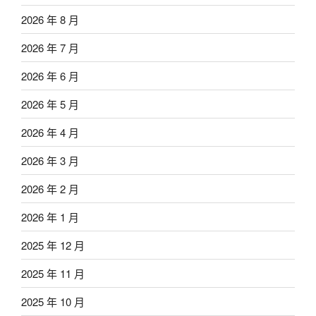
2026 年 8 月
2026 年 7 月
2026 年 6 月
2026 年 5 月
2026 年 4 月
2026 年 3 月
2026 年 2 月
2026 年 1 月
2025 年 12 月
2025 年 11 月
2025 年 10 月