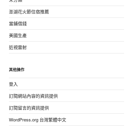
澎湖花火節住宿推薦
當鋪借錢
美國生產
近視雷射
其他操作
登入
訂閱網站內容的資訊提供
訂閱留言的資訊提供
WordPress.org 台灣繁體中文