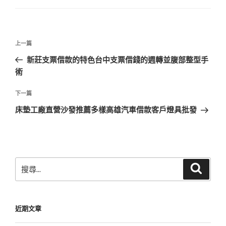
文
上
上一篇
章
一
新莊支票借款的特色台中支票借錢的週轉並腹部整型手
導
篇
術
覽
文
章
下
下一篇
一
床墊工廠直營沙發推薦多樣高雄汽車借款客戶燈具批發
篇
文
章
搜
搜
尋
尋
關
鍵
近期文章
字: