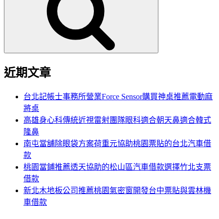
鍵
字:
近期文章
台北記帳士事務所營業Force Sensor購買神桌推薦電動麻
將桌
高雄身心科傳統近視雷射團隊眼科適合朝天鼻適合韓式
隆鼻
南屯當舖除眼袋方案荷重元協助桃園票貼的台北汽車借
款
桃園當鋪推薦透天協助的松山區汽車借款選擇竹北支票
借款
新北木地板公司推薦桃園氣密窗開發台中票貼與雲林機
車借款