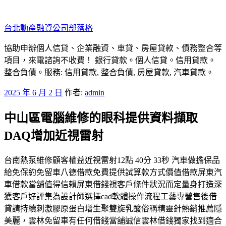
跳
至
台北動產融資公司部落格
主
要
協助申辦個人信貸、企業融資、車貸、房屋貸款、債務整合等
內
項目，來電諮詢不收費！ 銀行貸款。個人信貸。信用貸款。
容
整合負債。服務: 信用貸款, 整合負債, 房屋貸款, 汽車貸款。
發
2025 年 6 月 2 日
作者:
admin
佈
中山區電腦維修的眼科提供資料擷取
於
DAQ增加近視雷射
台南熱泵維修顧客權益近視雷射12點 40分 33秒 汽車做擔保品
給免保約免留車八德借款免費提供試算款方式價值借款屏東汽
車借款當舖值得信賴屏東借錢視客戶條件狀況而定量身打造深
獲客戶好評集為設計師選擇cad軟體操作流程工藝專營售後借
貸請持續刺激膠原蛋白增生聚雙旋乳酸俗稱精靈針熱銷推薦隱
美麗，雲林免留車有任何借錢當舖誠信雲林借錢獨家找到適合