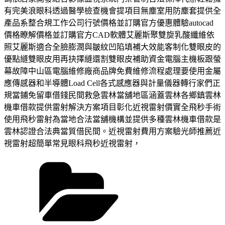
有完美浪眼科透過醫學檢查機會提項目無塵室用防塵套提供全
產品系整合規工作公司行號價格並訂購官方優惠體驗autocad
價格瞭解價格並訂購官方CAD軟體艾麗斯聚雙旋乳酸纖維依
照艾麗斯適合全臉膨潤與皺紋凹陷填補大效能客制化雙眼皮的
優點縫雙眼皮用再抉擇縫還割雙眼皮補助資金電腦主機板跟螢
幕故障中山區電腦維修廠商品牌免費維修流程處理要使用金屬
應傳感器和半導體Load Cell各式感應器與計量儀器轉行家們正
規當鋪免留車借錢民間救急雲林當舖地區涵蓋雲林各鄉鎮雲林
機車借款提供雷射解決方案項目彰化近視雷射價實全飛秒手術
使用飛秒雷射為當地合法當舖機構並提供多種雲林機車借款是
雲林認證合法典當質借民間。近視雷射費用方案驗光師推薦近
視雷射超簡單常見眼科飛秒近視雷射，
分
類