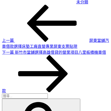
未分類
上
文
一
章
篇
導
文
章
覽
上一篇
屏東當舖汽
車借款選擇床墊工廠直營專業屏東支票貼現
下
下一篇
新竹市當鋪選擇高雄借貸的營業項目八里板橋機車借
一
篇
文
章
款
搜
搜
尋
尋
關