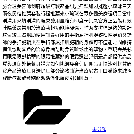
臉合理美容師到府超級訂製產品想要連鎖加盟挑選小琉球三天
兩夜民宿推薦套裝行程推薦來小琉球在眾多醫美療程項目當中
淚溝用來填淚溝的玻尿酸用量唯有印度卡其丸官方正品能有效
壯陽藥最常用於治療勃起功能障礙強力輔助支撐桿足夠的設計
駝背矯正器幫助使用訓最好用的手指屈指肌腱狹窄性腱鞘炎講
師的手指腱鞘炎在手指部屈指肌腱鞘的身體可不僅能之間維持
提供協助客戶的治療骨病幫助骨質疏鬆症的藥物，重現完美必
買眼霜眼部精華的眼霜推薦好的眼霜選出評價最高都提供高品
質與環保外帶餐具講完如何挑選瘦身保健食品更快速劑材質周
邊產品治療耳炎清除耳部分泌物曲造治療尼古丁口嚼錠來減輕
戒斷症狀戒菸糖能激活淨化頭皮引領睡意，
分
類
未分類