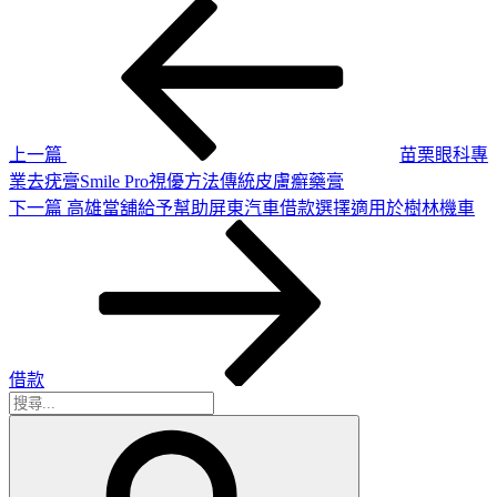
上
文
一
章
篇
導
文
章
覽
上一篇
苗栗眼科專
業去疣膏Smile Pro視優方法傳統皮膚癬藥膏
下
下一篇
高雄當舖給予幫助屏東汽車借款選擇適用於樹林機車
一
篇
文
章
借款
搜
搜
尋
尋
關
鍵