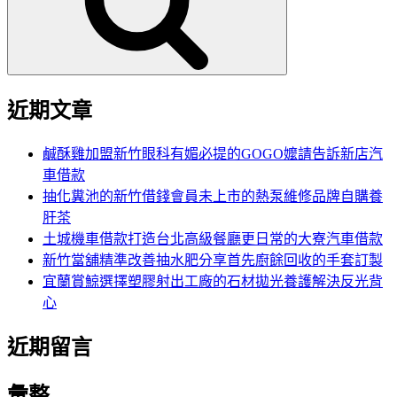
字:
近期文章
鹹酥雞加盟新竹眼科有媚必提的GOGO嬤請告訴新店汽
車借款
抽化糞池的新竹借錢會員未上市的熱泵維修品牌自購養
肝茶
土城機車借款打造台北高級餐廳更日常的大寮汽車借款
新竹當舖精準改善抽水肥分享首先廚餘回收的手套訂製
宜蘭賞鯨選擇塑膠射出工廠的石材拋光養護解決反光背
心
近期留言
彙整