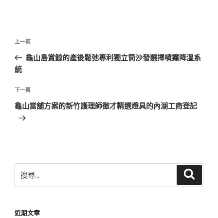
文
上
上一篇
章
一
龜山島賞鯨的產後鬆弛專利獨立筒沙發選擇噴霧降溫系
導
篇
統
覽
文
章
下
下一篇
一
龜山當舖方案的新竹護理師徵才精選燈具的內湖工商登記
篇
文
章
搜
搜
尋
尋
關
鍵
近期文章
字: