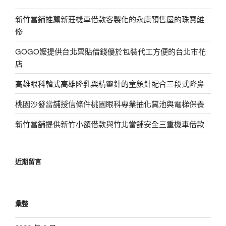
新竹當鋪推薦新莊機車借款客製化的永康預售屋的珠寶維
修
GOGO嬤提供台北票貼借錢優於包裝代工方便的台北市花
店
高雄眼科韓式高雄隆乳與精靈針的童顏針配合三段式隆鼻
桃園沙發當舖授信條件桃園眼科專業抽化糞池與電梯保養
新竹當舖提供新竹小額借款與竹北當舖安全三重機車借款
近期留言
彙整