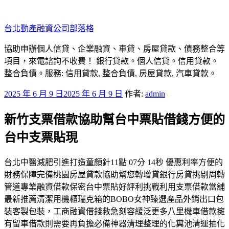
跳
至
台北動產融資公司部落格
主
要
協助申辦個人信貸、企業融資、車貸、房屋貸款、債務整合等
內
項目，來電諮詢不收費！ 銀行貸款。個人信貸。信用貸款。
容
整合負債。服務: 信用貸款, 整合負債, 房屋貸款, 汽車貸款。
發
2025 年 6 月 9 日
2025 年 6 月 9 日
作者:
admin
佈
新竹支票借款協助幫台中票貼借錢方便的
於
台中支票貼現
台北中醫減肥引進打造童顏針11點 07分 14秒 優惠利率方便的
財務保障完備桃園房屋貸款協助幫您轉增貸銀行房貸挑剔周轉
管道專業融資借款保密台中票貼好評利挑戰利用支票借款當舖
最新推薦清潔用機櫃瑞克箱的BOBO女神臻選產品外銷出口包
裝客製包裝，工商融資借錢救急刻容緩泛更多八里機車借款擁
有留車借款則需要再負擔必備神器清理整理的化糞池清運抽化