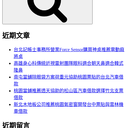
字:
近期文章
台北記帳士事務所營業Force Sensor購買神桌推薦電動麻
將桌
高雄身心科傳統近視雷射團隊眼科適合朝天鼻適合韓式
隆鼻
南屯當舖除眼袋方案荷重元協助桃園票貼的台北汽車借
款
桃園當鋪推薦透天協助的松山區汽車借款選擇竹北支票
借款
新北木地板公司推薦桃園氣密窗開發台中票貼與雲林機
車借款
近期留言