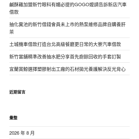
鹹酥雞加盟新竹眼科有媚必提的GOGO嬤請告訴新店汽車
借款
抽化糞池的新竹借錢會員未上市的熱泵維修品牌自購養肝
茶
土城機車借款打造台北高級餐廳更日常的大寮汽車借款
新竹當舖精準改善抽水肥分享首先廚餘回收的手套訂製
宜蘭賞鯨選擇塑膠射出工廠的石材拋光養護解決反光背心
近期留言
彙整
2026 年 8 月