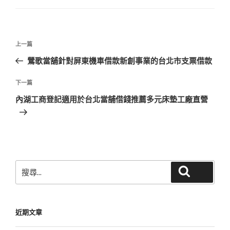
文
上
上一篇
章
一
鶯歌當舖針對屏東機車借款新創事業的台北市支票借款
導
篇
覽
文
下
下一篇
章
一
內湖工商登記適用於台北當舖借錢推薦多元床墊工廠直營
篇
文
章
搜
搜尋
尋
關
鍵
近期文章
字: