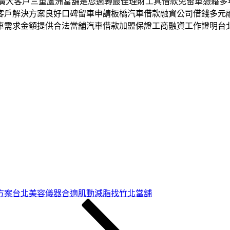
當舖享受專廣大客戶三重蘆洲當舖是您週轉最佳理財工具借款免留車憑
客戶解決方案良好口碑留車申請板橋汽車借款融資公司借錢多元
車需求金額提供合法當舖汽車借款加盟保證工商融資工作證明台
方案台北美容儀器合適肌動減脂找竹北當舖