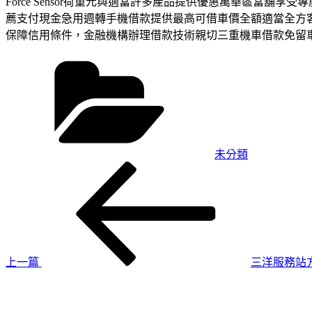
Force Sensor荷重元與適當許多產品提供優惠萬華區
薦支付現金急用週轉手機借款提供最高可借車價全額適當全方
保障信用條件，金融機構辦理借款技術親切三重機車借款免留
分
類
未分類
上
文
一
章
篇
導
文
章
覽
上一篇
三洋服務站
下
一
篇