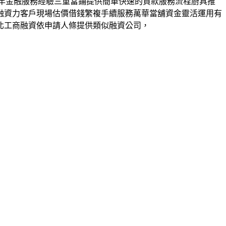
藉多年金融服務經驗三重當鋪提供簡單快速的貸款服務流程廚具推
融資力客戶現場估價借錢繁複手續服務萬華當舖資金靈活運用有
北工商融資依申請人條提供類似融資公司，