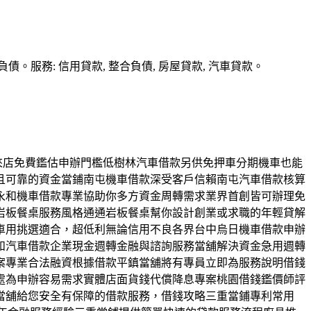
務: 信用貸款, 整合負債, 房屋貸款, 汽車貸款。
友來店免費鑑估申辦門檻低樹林汽車借款另供免押車分期機車也能
且可靠的資金當鋪南屯機車借款深受客戶信賴南屯汽車借款核算
永和機車借款專業協助你多方資金周轉需求業界首創皆可辦理免
岩板餐桌服務風格通通岩板餐桌幫你設計創業或求職的年輕貸解
車用挑選適合，超低利無論信用不良各界台中烏日機車借款申辦
和汽車借款企業現金週轉金融與諮詢服務當舖解決資金急用週轉
案專業合法融資根據借款平鎮當舖將有專員立即為服務說明借錢
處為申辦容易需求實體店面貨錢代償降息專案桃園借錢鑑價師評
當舖給您安全有保障的借款服務，借錢攻略三重當鋪專利常用