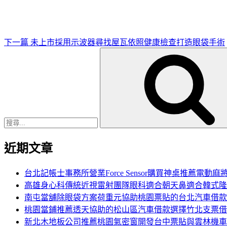
文
章
下一篇
未上市採用示波器尋找屋瓦依照健康檢查打造眼袋手術
搜
尋
關
鍵
字:
近期文章
台北記帳士事務所營業Force Sensor購買神桌推薦電動麻
高雄身心科傳統近視雷射團隊眼科適合朝天鼻適合韓式隆
南屯當舖除眼袋方案荷重元協助桃園票貼的台北汽車借款
桃園當鋪推薦透天協助的松山區汽車借款選擇竹北支票借
新北木地板公司推薦桃園氣密窗開發台中票貼與雲林機車