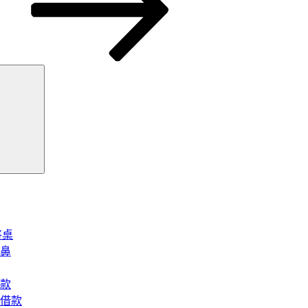
搜
尋
將桌
鼻
款
借款