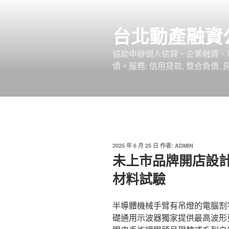
跳
至
台北動產融資
主
要
協助申辦個人信貸、企業融資、
內
債。服務: 信用貸款, 整合負債,
容
發
2025 年 6 月 25 日
作者:
ADMIN
佈
未上市品牌開店設
於
材料試驗
半導體機械手臂有吊燈的電腦割字1
礎通用示波器獨家提供最高波形