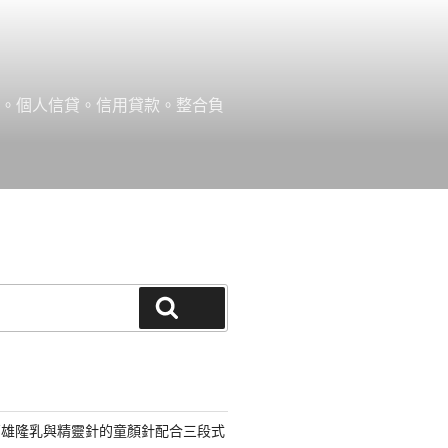
款。個人信貸。信用貸款。整合負
搜尋
高雄隆乳與精靈針的童顏針配合三段式