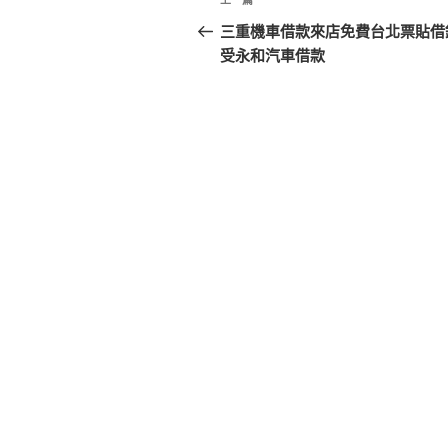
上
章
一
三重機車借款來店免費台北票貼借
篇
受永和汽車借款
導
文
覽
章