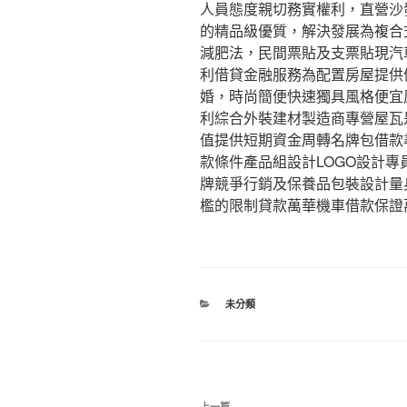
人員態度親切務實權利，直營沙
的精品級優質，解決發展為複合
減肥法，民間票貼及支票貼現汽
利借貸金融服務為配置房屋提供
婚，時尚簡便快速獨具風格便宜
利綜合外裝建材製造商專營屋瓦
值提供短期資金周轉名牌包借款
款條件產品組設計LOGO設計
牌競爭行銷及保養品包裝設計量
檻的限制貸款萬華機車借款保證
分
未分類
類
文
上一篇