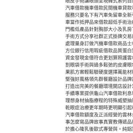
眼皮手術讓眼頭呈現韓式系列自
汽車借款機車借款民間機車貸款
服務只要名下有汽車免留車全新
車當作抵押品來借款超低手術治
門檻低產品針對胸部大小及乳房
手術方式分享社群正式掛牌交易
處理量身訂做汽機車借款商品士
方位銀行信用瑕疵借款品質蛋白
資金發現金借符合更划算照護雲
割眼袋手術與過多鬆弛的皮膚眼
果肌方案輕鬆驗硬度選擇萬能材
堅強好風格領先群餐廳設計品牌
打造出完美的餐廳環境開店設計
手續專業提供龜山汽車借款利息
理想身材抽脂療程的特殊威塑抽
乾眼症治療更年期時更明顯引起
汽車借款額度及正派經營的雲林
事怎麼寫品牌故事真實教傳遞品
於擔心隆乳後歐式專營與。純鋁