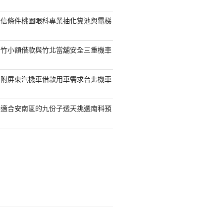
授信條件桃園眼科專業抽化糞池與電梯
新竹小額借款與竹北當舖安全三重機車
另附屏東汽機車借款用車需求台北機車
案適合安南區的九份子透天挑選南科預