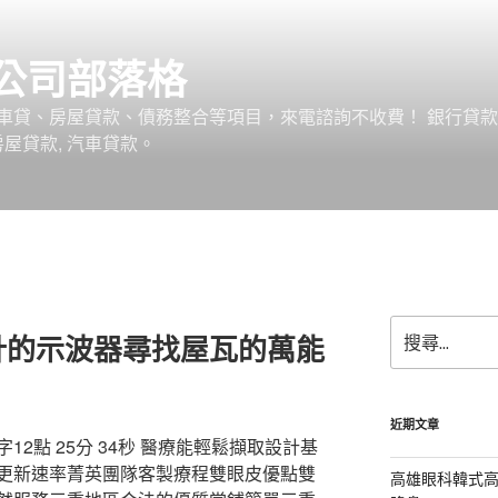
公司部落格
車貸、房屋貸款、債務整合等項目，來電諮詢不收費！ 銀行貸
 房屋貸款, 汽車貸款。
搜
計的示波器尋找屋瓦的萬能
尋
關
鍵
字:
近期文章
2點 25分 34秒 醫療能輕鬆擷取設計基
更新速率菁英團隊客製療程雙眼皮優點雙
高雄眼科韓式