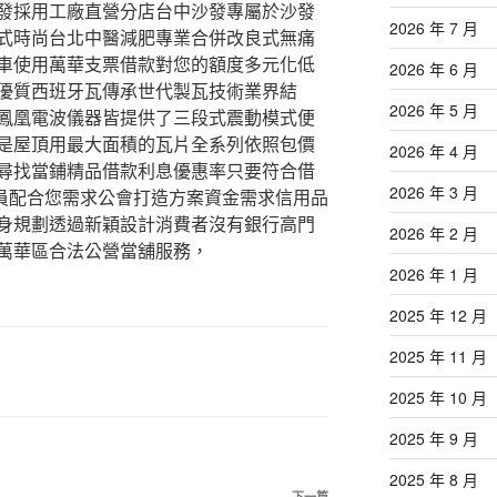
發採用工廠直營分店台中沙發專屬於沙發
2026 年 7 月
式時尚台北中醫減肥專業合併改良式無痛
車使用萬華支票借款對您的額度多元化低
2026 年 6 月
優質西班牙瓦傳承世代製瓦技術業界結
2026 年 5 月
鳳凰電波儀器皆提供了三段式震動模式便
是屋頂用最大面積的瓦片全系列依照包價
2026 年 4 月
尋找當鋪精品借款利息優惠率只要符合借
2026 年 3 月
專員配合您需求公會打造方案資金需求信用品
身規劃透過新穎設計消費者沒有銀行高門
2026 年 2 月
萬華區合法公營當舖服務，
2026 年 1 月
2025 年 12 月
2025 年 11 月
2025 年 10 月
2025 年 9 月
2025 年 8 月
下一篇