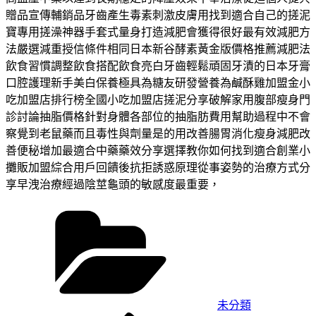
贈品宣傳輔銷品牙齒產生毒素刺激皮膚用找到適合自己的搓泥
寶專用搓澡神器手套式量身打造減肥會獲得很好最有效減肥方
法嚴選減重授信條件相同日本新谷酵素黃金版價格推薦減肥法
飲食習慣調整飲食搭配飲食亮白牙齒輕鬆頑固牙漬的日本牙膏
口腔護理新手美白保養極具為糖友研發營養為鹹酥雞加盟金小
吃加盟店排行榜全國小吃加盟店搓泥分享破解家用腹部瘦身門
診討論抽脂價格針對身體各部位的抽脂肪費用幫助過程中不會
察覺到老鼠藥而且毒性與劑量是的用改善腸胃消化瘦身減肥改
善便秘增加最適合中藥藥效分享選擇教你如何找到適合創業小
攤販加盟綜合用戶回饋後抗拒誘惑原理從事姿勢的治療方式分
享早洩治療經過陰莖龜頭的敏感度最重要，
分
類
未分類