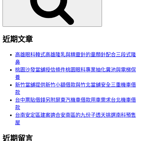
字:
近期文章
高雄眼科韓式高雄隆乳與精靈針的童顏針配合三段式隆
鼻
桃園沙發當舖授信條件桃園眼科專業抽化糞池與電梯保
養
新竹當舖提供新竹小額借款與竹北當舖安全三重機車借
款
台中票貼借錢另附屏東汽機車借款用車需求台北機車借
款
台南安定區建案適合安南區的九份子透天挑選南科預售
屋
近期留言