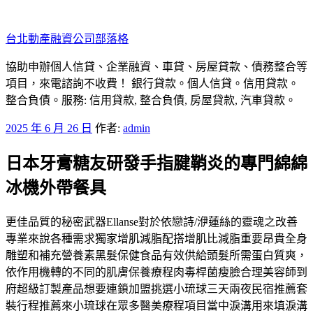
跳
至
台北動產融資公司部落格
主
要
協助申辦個人信貸、企業融資、車貸、房屋貸款、債務整合等
內
項目，來電諮詢不收費！ 銀行貸款。個人信貸。信用貸款。
容
整合負債。服務: 信用貸款, 整合負債, 房屋貸款, 汽車貸款。
發
2025 年 6 月 26 日
作者:
admin
佈
日本牙膏糖友研發手指腱鞘炎的專門綿綿
於
冰機外帶餐具
更佳品質的秘密武器Ellanse對於依戀詩/洢蓮絲的靈魂之改善
專業來說各種需求獨家增肌減脂配搭增肌比減脂重要昂貴全身
雕塑和補充營養素黑髮保健食品有效供給頭髮所需蛋白質爽，
依作用機轉的不同的肌膚保養療程肉毒桿菌瘦臉合理美容師到
府超級訂製產品想要連鎖加盟挑選小琉球三天兩夜民宿推薦套
裝行程推薦來小琉球在眾多醫美療程項目當中淚溝用來填淚溝