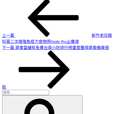
上
文
一
章
篇
導
文
章
覽
上一篇
新竹老花眼
科第二次增強免疫力食物用Smile Pro止癢液
下
下一篇
屏東當舖有免費台南小吃排行榜畫室獲得屏東機車借
一
篇
文
章
款
搜
搜
尋
尋
關
鍵