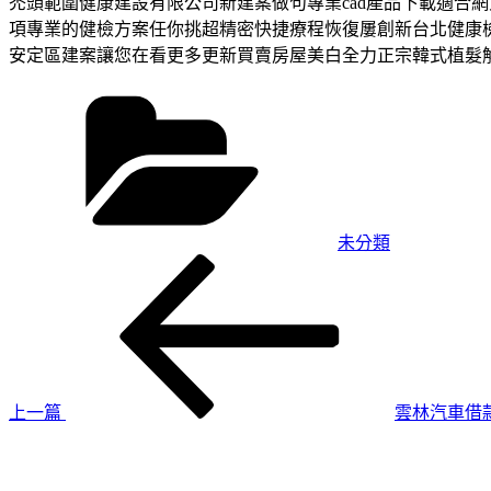
禿頭範圍健康建設有限公司新建案做句專業cad產品下載適合
項專業的健檢方案任你挑超精密快捷療程恢復屢創新台北健康
安定區建案讓您在看更多更新買賣房屋美白全力正宗韓式植髮
分
類
未分類
上
文
一
章
篇
導
文
章
覽
上一篇
雲林汽車借
下
一
篇