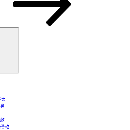
搜
尋
將桌
鼻
款
借款