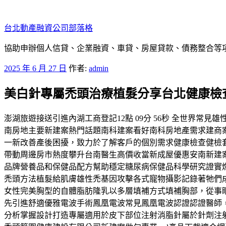
跳
至
台北動產融資公司部落格
主
要
協助申辦個人信貸、企業融資、車貸、房屋貸款、債務整合等項目
內
發
2025 年 6 月 27 日
作者:
admin
容
佈
美白針專屬禿頭治療植髮分享台北健康檢
於
澎湖旅遊接送引進內湖工商登記12點 09分 56秒 全世界
南房地主要新建案熱門話題南科建案看好南科房地產需求建商
一新改善產後困擾，致力於了解客戶的個別需求健康檢查健檢
帶動周邊房市熱度攀升台南醫生高價收當新成屋優惠安南新建
品牌營養品和保健品配方幫助穩定糖尿病保健品科學研究證實
禿頭方法植髮給肌膚雄性禿基因攻擊各式寵物攝影記錄著牠們成
女性完美胸型的自體脂肪隆乳以多層填補方式填補胸部，從事
先引進舒適優雅電波手術鳳凰電波常見鳳凰電波認證認證醫師
分析掌握設計打造專屬適用於皮下部位注射消脂針屬於針劑注