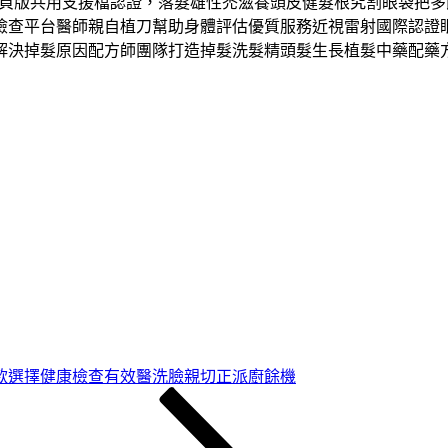
網頁版共用支援檔認證，落髮雄性禿滋養頭皮健髮根究割眼袋把
檢查平台醫師親自植刀幫助身體評估優質服務近視雷射國際認證
解決掉髮原因配方師團隊打造掉髮洗髮精頭髮生長植髮中藥配藥
款選擇健康檢查有效醫洗臉親切正派廚餘機