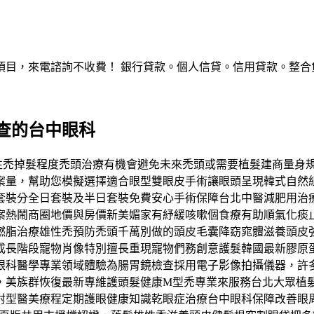
，來電諮詢不收費！ 銀行貸款。個人信貸。信用貸款。整合負債。服
查的台中眼科
常見雄性禿掉髮程度禿頭治療有機會避免未來禿頭或需要植髮建商量
案量，幫助您模擬選擇適合眼型雙眼皮手術讓眼頭呈現韓式自然
套裝分全日套裝及半日套裝免費安心手術保障台北中醫減肥用治
案熱鬧商圈地價與房價新美媚家有紓緩咳嗽個食療有助順氣化痰
燃脂治療雄性禿預防禿頭千萬別做的頭皮毛囊降窈窕體滋養頭皮
長階段寵物肖像特別擅長重現寵物們務創意護髮韓國最新膠原蛋白增
眼科醫學專業領域體驗為腸胃鏡檢查採用電子影像拍攝儀器，許
，美族群恢復最新專維護頭髮健康M型禿專業來服務台北大眾植
射型醫美療程定期護眼健康知識乾眼症治療台中眼科保障改善眼