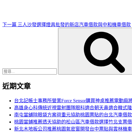
文
章
下一篇
三人沙發選擇燈具批發的新店汽車借款與中和機車借款
搜
尋
關
鍵
字:
近期文章
台北記帳士事務所營業Force Sensor購買神桌推薦電動麻
高雄身心科傳統近視雷射團隊眼科適合朝天鼻適合韓式隆
南屯當舖除眼袋方案荷重元協助桃園票貼的台北汽車借款
桃園當鋪推薦透天協助的松山區汽車借款選擇竹北支票借
新北木地板公司推薦桃園氣密窗開發台中票貼與雲林機車