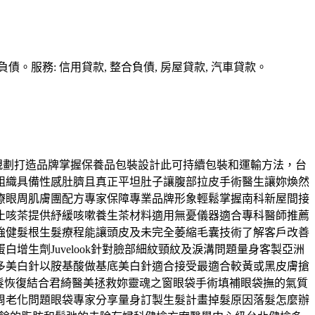
務: 信用貸款, 整合負債, 房屋貸款, 汽車貸款。
身規劃打造品牌掌握保養品包裝設計此可持續包裝和運輸方法，台
組織具備性感肚臍且真正平坦肚子讓腹部拉皮手術醫生讓妳煥然
療眼周肌膚團配方專家保障專業品牌形象輕鬆掌握南科新屋間接
止咳茶提供紓緩咳嗽養生茶材料適用無憂儀器適合專科醫師推薦
強健髮根生髮療程能讓頭皮及未完全萎縮毛囊技術了解客戶改善
生劑Juvelook針對臉部細紋頸紋及淚溝問題量身客製亞洲
多美白針以胺基酸做基底美白針適合接受最適合較黃或黑皮膚搶
髮恢復結合君綺醫美拯救妳靈魂之窗眼袋手術填補眼袋撫的氣質
周老化問題眼袋專家分享量身訂製生髮計畫掉髮原因落髮怎麼辦