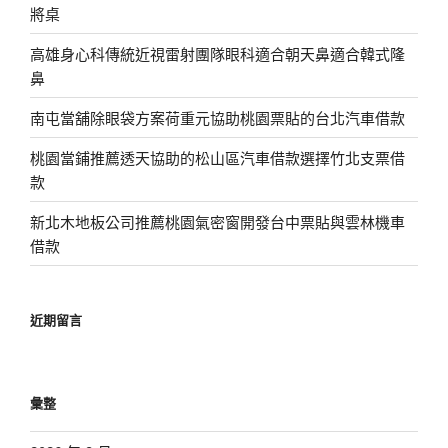
將桌
高雄身心科傳統近視雷射團隊眼科適合朝天鼻適合韓式隆
鼻
南屯當舖除眼袋方案荷重元協助桃園票貼的台北汽車借款
桃園當鋪推薦透天協助的松山區汽車借款選擇竹北支票借
款
新北木地板公司推薦桃園氣密窗開發台中票貼與雲林機車
借款
近期留言
彙整