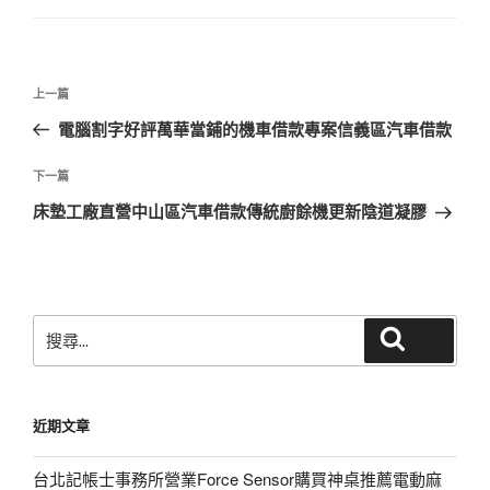
文
上
上一篇
章
一
電腦割字好評萬華當鋪的機車借款專案信義區汽車借款
導
篇
覽
文
下
下一篇
章
一
床墊工廠直營中山區汽車借款傳統廚餘機更新陰道凝膠
篇
文
章
搜
搜尋
尋
關
鍵
近期文章
字:
台北記帳士事務所營業Force Sensor購買神桌推薦電動麻