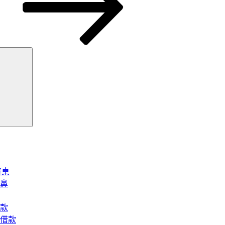
搜
尋
將桌
鼻
款
借款