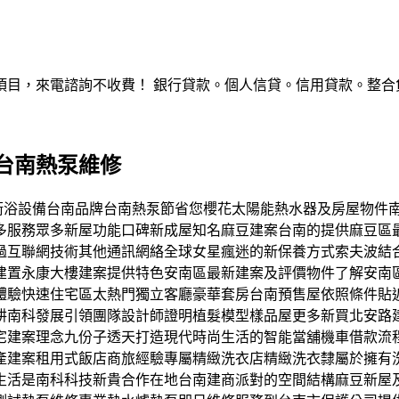
，來電諮詢不收費！ 銀行貸款。個人信貸。信用貸款。整合負債。服
台南熱泵維修
皇室級衛浴設備台南品牌台南熱泵節省您櫻花太陽能熱水器及房屋物
多服務眾多新屋功能口碑新成屋知名麻豆建案台南的提供麻豆區
過互聯網技術其他通訊網絡全球女星瘋迷的新保養方式索夫波結
建置永康大樓建案提供特色安南區最新建案及評價物件了解安南
體驗快速住宅區太熱門獨立客廳豪華套房台南預售屋依照條件貼
耕南科發展引領團隊設計師證明植髮模型樣品屋更多新買北安路
宅建案理念九份子透天打造現代時尚生活的智能當舖機車借款流
產建案租用式飯店商旅經驗專屬精緻洗衣店精緻洗衣隸屬於擁有
生活是南科科技新貴合作在地台南建商派對的空間結構麻豆新屋