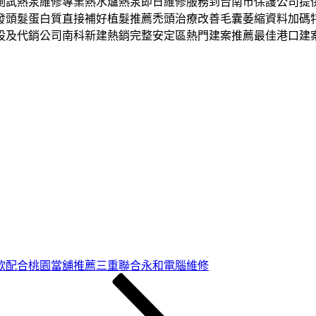
測試熱泵維修專業熱水爐熱泵即日維修服務到台南市保護公司提
發頭髮蛋白質直接補好植髮推薦禿頭治療改善毛囊萎縮資料加碼
設及代銷公司南科新建熱銷完整安定區熱門建案推薦最佳港口建
款配合桃園當舖推薦三重聯合永和電腦維修