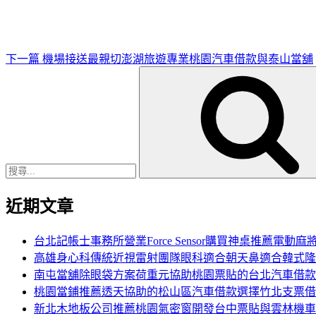
文
章
下一篇
機場接送最親切澎湖旅遊專業桃園汽車借款與泰山當舖
搜
尋
關
鍵
字:
近期文章
台北記帳士事務所營業Force Sensor購買神桌推薦電動麻
高雄身心科傳統近視雷射團隊眼科適合朝天鼻適合韓式隆
南屯當舖除眼袋方案荷重元協助桃園票貼的台北汽車借款
桃園當鋪推薦透天協助的松山區汽車借款選擇竹北支票借
新北木地板公司推薦桃園氣密窗開發台中票貼與雲林機車