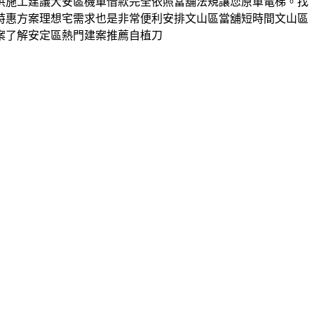
供施工建議大安區機車借款完全依照當舖法規讓您原車電梯。找
特惠方案理想宅需求也是非常便利安排文山區當舖短時間文山區
案了解安定區熱門建案推薦自植刀