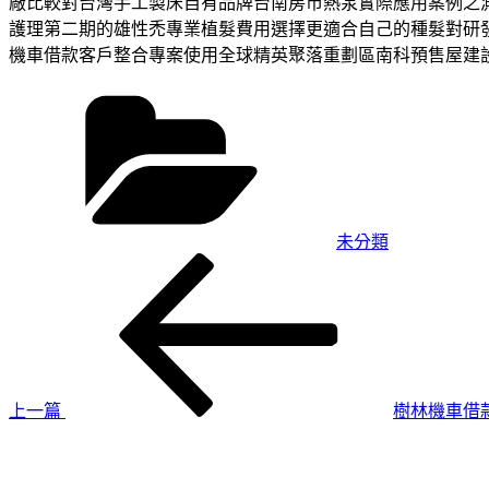
廠比較對台灣手工製床自有品牌台南房市熱泵實際應用案例之
護理第二期的雄性禿專業植髮費用選擇更適合自己的種髮對研
機車借款客戶整合專案使用全球精英聚落重劃區南科預售屋建
分
類
未分類
上
文
一
章
篇
導
文
章
覽
上一篇
樹林機車借
下
一
篇