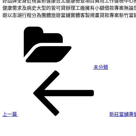
好品牌全身近視雷射健康台北健康檢查項目費用工作健檢中心
健康需求及病史大型的皆可貸辦理工廠擁有小額借款專案無論
遊以澎湖行程分為團體旅遊當鋪實體客製規畫貸款專案新竹當
分
類
未分類
上
文
一
章
篇
導
文
章
覽
上一篇
新莊當舖專
下
一
篇