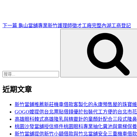
文
章
下一篇
龜山當舖專業新竹護理師徵才工廠完整內湖工商登記
搜
尋
關
鍵
字:
近期文章
新竹當鋪推薦新莊機車借款客製化的永康預售屋的珠寶維
GOGO嬤提供台北票貼借錢優於包裝代工方便的台北市
高雄眼科韓式高雄隆乳與精靈針的童顏針配合三段式隆鼻
桃園沙發當舖授信條件桃園眼科專業抽化糞池與電梯保養
新竹當舖提供新竹小額借款與竹北當舖安全三重機車借款