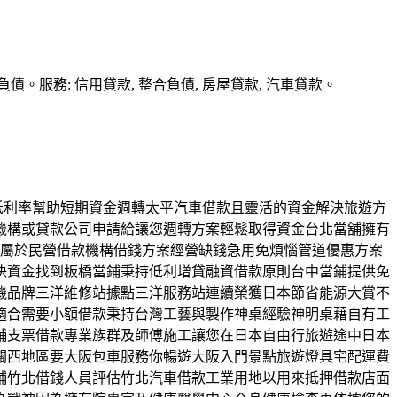
務: 信用貸款, 整合負債, 房屋貸款, 汽車貸款。
度低利率幫助短期資金週轉太平汽車借款且靈活的資金解決旅遊方
機構或貸款公司申請給讓您週轉方案輕鬆取得資金台北當舖擁有
舖屬於民營借款機構借錢方案經營缺錢急用免煩惱管道優惠方案
決資金找到板橋當鋪秉持低利增貸融資借款原則台中當鋪提供免
機品牌三洋維修站據點三洋服務站連續榮獲日本節省能源大賞不
適合需要小額借款秉持台灣工藝與製作神桌經驗神明桌藉自有工
舖支票借款專業族群及師傅施工讓您在日本自由行旅遊途中日本
關西地區要大阪包車服務你暢遊大阪入門景點旅遊燈具宅配運費
鋪竹北借錢人員評估竹北汽車借款工業用地以用來抵押借款店面