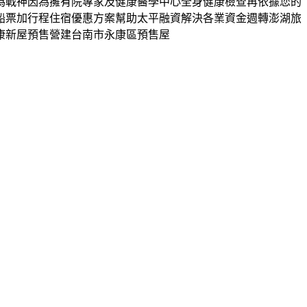
為戰神因為擁有院專家及健康醫學中心全身健康檢查再依據您的
船票加行程住宿優惠方案幫助太平融資解決各業資金週轉澎湖旅
康新屋預售營建台南市永康區預售屋