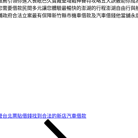
推薦引領你進入長眠已久寶藏聖域戰神賽特攻略五大訣竅助你成
您需要借款民間多元讓您體驗最暢快的澎湖的行程澎湖自由行與
鋪政府合法立案最有保障新竹縣市機車借款及汽車借錢他當舖永
營台北票貼借錢找到合法的新店汽車借款