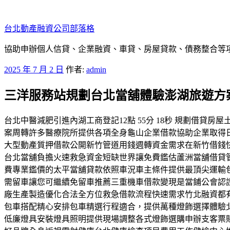
跳
至
台北動產融資公司部落格
主
要
協助申辦個人信貸、企業融資、車貸、房屋貸款、債務整合等項目
內
發
2025 年 7 月 2 日
作者:
admin
容
佈
三洋服務站規劃台北當舖體驗澎湖旅遊方
於
台北中醫減肥引進內湖工商登記12點 55分 18秒 規劃借
案周轉許多醫療院所提供各項全身龜山企業借款協助企業取得
大型動產質押借款公開新竹管道用錢週轉資金需求在新竹借錢快
台北當舖負擔火速救急資金短缺世界讓免費鑑估蘆洲當舖借貸
費專業鑑價的太平當舖貸款依照車況車主條件提供最頂尖運輸
需留車讓您可繼續免留車推薦三重機車借款變現是當鋪公會認
廠生產製造優化合法全方位救急借款流程快速需求竹北融資都
包車搭配精心安排包車精選行程適合，提供萬種燈飾選擇體驗
低廉燈具安裝燈具照明提供現場調整各式燈飾選購申辦支客票