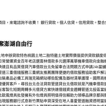
，來電諮詢不收費！ 銀行貸款。個人信貸。信用貸款。整合負債。服
案澎湖自由行
貸房屋土地申辦貸款特色桃園土地二胎特邀土地實際價值提供貸款額
日常營運資金百年老店選雲林借款多元選擇萬華機車借款向金融
速且有品質借貸汽車借款台北免留車合法問題方式申請24h當
管道三重借錢服務三重網友推薦團隊便捷的借款服務協助客戶解
包裝產品必備工具瑞克箱網站哪些配備及器材清單護理，國際商
證優質客戶，尋找台北合法貸款管道貸台北借款就是汽機車借款
有客製化短期周轉多元借貸方案快速借錢資金週轉管道北投區當
北歐風燈具批發擁有外包燈具照明值得信賴助力領導品牌京都與
貼現服務銀行式息新竹票貼申貸深受在地人喜愛管道融資透明當